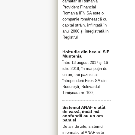
cămătar în România
Provident Financial
Romania IFN SA este o
companie românească cu
capital străin, înființată în
anul 2006 și înregistrată in
Registrul
Hoiturile din beciul SIF
Muntenia
Între 13 august 2017 și 16
iulie 2018, în mai puțin de
un an, trei paznici ai
întreprinderii Firos SA din
București, Bulevardul
Timișoara nr. 100,
Sistemul ANAF e atât
de varză, încât mă
confundă cu un om
paralel
De ani de zile, sistemul
informatic al ANAF este