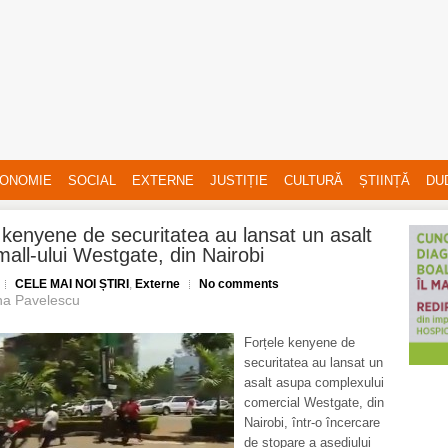
ONOMIE
SOCIAL
EXTERNE
JUSTIȚIE
CULTURĂ
ȘTIINȚĂ
DU
 kenyene de securitatea au lansat un asalt
all-ului Westgate, din Nairobi
CELE MAI NOI ȘTIRI
,
Externe
No comments
na Pavelescu
Forțele kenyene de
securitatea au lansat un
asalt asupa complexului
comercial Westgate, din
Nairobi, într-o încercare
de stopare a asediului