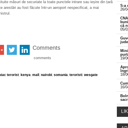
ituite măsuri de securiate la toate punctele intrare sau ieșire din țară
S-a 
te arestări au fost făcute într-un aeroport nespecificat, a mai
26/0
istrul.
CNA 
buni
că 
05/0
___________________________________________
Guve
jude
Comments
Mini
purt
comments
19/0
Apro
îngr
18/0
atac terorist
,
kenya
,
mall
,
nairobi
,
somania
,
teroristi
,
wesgate
Cum 
16/0
Boln
sacr
LI