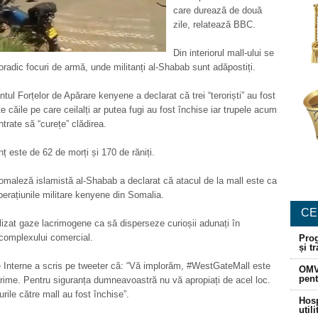
care durează de două
zile, relatează BBC.
Din interiorul mall-ului se
radic focuri de armă, unde militanți al-Shabab sunt adăpostiți.
tul Forțelor de Apărare kenyene a declarat că trei “teroriști” au fost
te căile pe care ceilalți ar putea fugi au fost închise iar trupele acum
trate să “curețe” clădirea.
nț este de 62 de morți și 170 de răniți.
maleză islamistă al-Shabab a declarat că atacul de la mall este ca
operațiunile militare kenyene din Somalia.
CE
tilizat gaze lacrimogene ca să disperseze curioșii adunați în
complexului comercial.
Prog
și t
e Interne a scris pe tweeter că: “Vă implorăm, #WestGateMall este
OMV
pent
crime. Pentru siguranța dumneavoastră nu vă apropiați de acel loc.
rile către mall au fost închise”.
Hosp
util