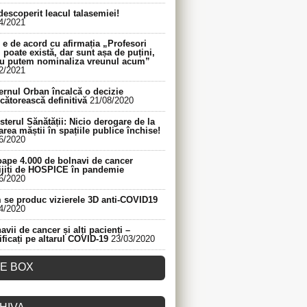
descoperit leacul talasemiei!
4/2021
e de acord cu afirmația „Profesori
 poate există, dar sunt așa de puțini,
nu putem nominaliza vreunul acum”
2/2021
rnul Orban încalcă o decizie
cătorească definitivă
21/08/2020
sterul Sănătății: Nicio derogare de la
area măștii în spațiile publice închise!
6/2020
ape 4.000 de bolnavi de cancer
ijiți de HOSPICE în pandemie
6/2020
se produc vizierele 3D anti-COVID19
4/2020
avii de cancer și alți pacienți –
ificați pe altarul COVID-19
23/03/2020
KE BOX