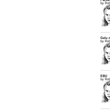
by Rob
Gelu n
by Rob
EBU
by Rob