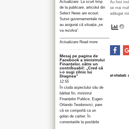
Actualizare: La scurt timp
Au fost inst
de la publicare, articolul din
iar mai mul
Select News are ecouri.
adăugat min
Surse guvernamentale ne-
au asigurat că situația „se
va rezolva”.
__________________________________
Actualizare Read more
Mesaj pe pagina de
Facebook a ministrului
Finanțelor, către un
contribuabil: „Cred că
i-o sugi zilnic lui
al-shabab
,
Dragnea”
12:55
În ciuda aspectului său de
bărbat fin, ministrul
Finanțelor Publice, Eugen
Orlando Teodorovici, pare
că se comportă ca un
golan de cartier. În
comentariile la postările