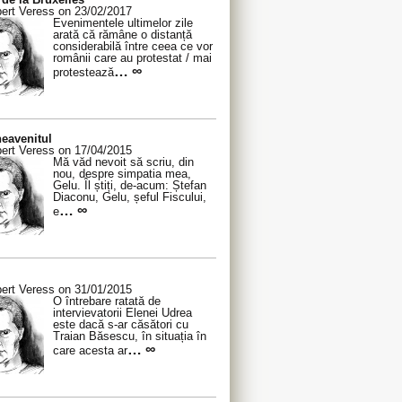
ert Veress on 23/02/2017
Evenimentele ultimelor zile
arată că rămâne o distanță
considerabilă între ceea ce vor
românii care au protestat / mai
… ∞
protestează
eavenitul
ert Veress on 17/04/2015
Mă văd nevoit să scriu, din
nou, despre simpatia mea,
Gelu. Îl știți, de-acum: Ștefan
Diaconu, Gelu, șeful Fiscului,
… ∞
e
ert Veress on 31/01/2015
O întrebare ratată de
intervievatorii Elenei Udrea
este dacă s-ar căsători cu
Traian Băsescu, în situația în
… ∞
care acesta ar