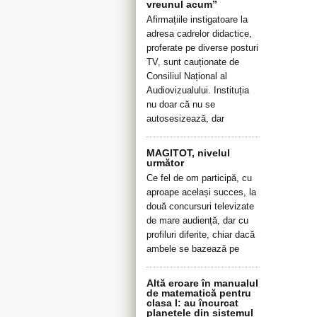
vreunul acum”
Afirmațiile instigatoare la
adresa cadrelor didactice,
proferate pe diverse posturi
TV, sunt cauționate de
Consiliul Național al
Audiovizualului. Instituția
nu doar că nu se
autosesizează, dar
MAGITOT, nivelul
următor
Ce fel de om participă, cu
aproape același succes, la
două concursuri televizate
de mare audiență, dar cu
profiluri diferite, chiar dacă
ambele se bazează pe
Altă eroare în manualul
de matematică pentru
clasa I: au încurcat
planetele din sistemul