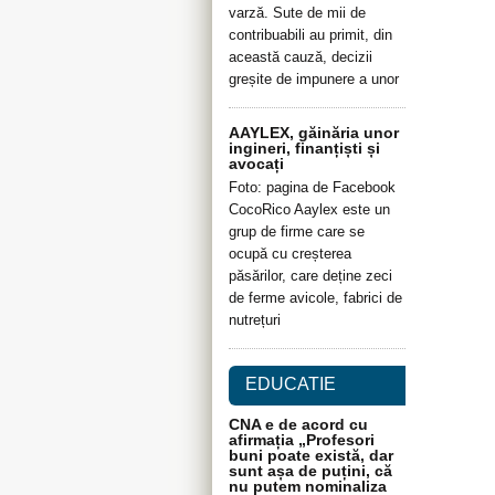
varză. Sute de mii de
contribuabili au primit, din
această cauză, decizii
greșite de impunere a unor
AAYLEX, găinăria unor
ingineri, finanțiști și
avocați
Foto: pagina de Facebook
CocoRico Aaylex este un
grup de firme care se
ocupă cu creșterea
păsărilor, care deține zeci
de ferme avicole, fabrici de
nutrețuri
EDUCATIE
CNA e de acord cu
afirmația „Profesori
buni poate există, dar
sunt așa de puțini, că
nu putem nominaliza