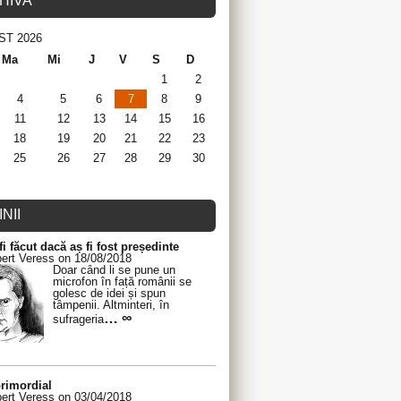
HIVA
ST 2026
Ma
Mi
J
V
S
D
1
2
4
5
6
7
8
9
11
12
13
14
15
16
18
19
20
21
22
23
25
26
27
28
29
30
NII
fi făcut dacă aș fi fost președinte
ert Veress on 18/08/2018
Doar când li se pune un
microfon în față românii se
golesc de idei și spun
tâmpenii. Altminteri, în
… ∞
sufrageria
rimordial
ert Veress on 03/04/2018