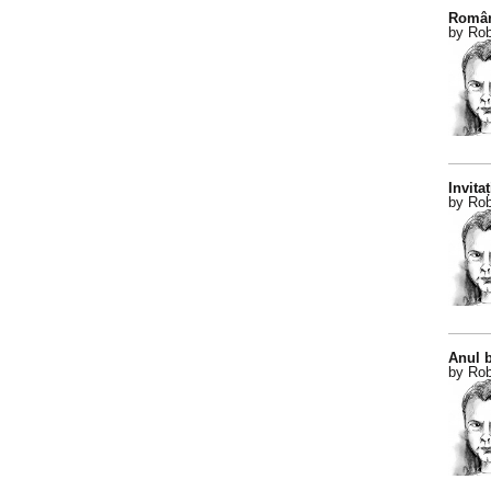
Român
by Rob
Invitaț
by Rob
Anul b
by Rob