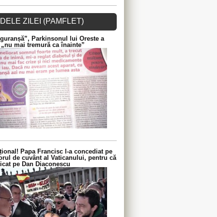
DELE ZILEI (PAMFLET)
guranșă”, Parkinsonul lui Oreste a
 „nu mai tremură ca înainte”
ional! Papa Francisc l-a concediat pe
orul de cuvânt al Vaticanului, pentru că
iticat pe Dan Diaconescu