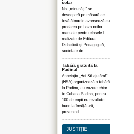
solar
Noi „minunății” se
descoperă pe măsură ce
învățătoarele avansează cu
predarea pe baza noilor
manuale pentru clasele I,
realizate de Editura
Didactică și Pedagogică,
societate de
Tabără gratuită la
Padina!
Asociația „Hai Să ajutăm!”
(HSA) organizează o tabără
la Padina, cu cazare chiar
în Cabana Padina, pentru
100 de copii cu rezultate
bune la învățătură,
provenind
JUSTIȚIE