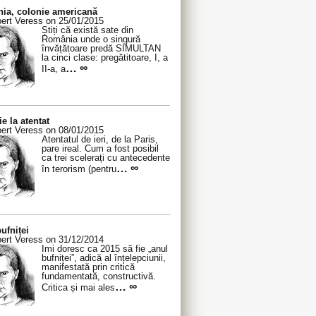
ia, colonie americană
ert Veress on 25/01/2015
Știți că există sate din
România unde o singură
învățătoare predă SIMULTAN
la cinci clase: pregătitoare, I, a
… ∞
II-a, a
ie la atentat
ert Veress on 08/01/2015
Atentatul de ieri, de la Paris,
pare ireal. Cum a fost posibil
ca trei scelerați cu antecedente
… ∞
în terorism (pentru
ufniței
ert Veress on 31/12/2014
Îmi doresc ca 2015 să fie „anul
bufniței”, adică al înțelepciunii,
manifestată prin critică
fundamentată, constructivă.
… ∞
Critica și mai ales