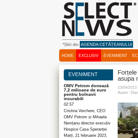
*Știri din
AGENDA CETĂȚEANULUI
HOME
EXCLUSIV
EVENIMENT
EC
Forțele
EVENIMENT
asupa m
OMV Petrom donează
23/09/2013
7,2 milioane de euro
Autor: Oa
pentru bolnavii
incurabili
02:57
Cristina Verchere, CEO
OMV Petrom și Mihaela
Nemțanu director executiv
Hospice Casa Speranței
Marți, 21 februarie 2023,