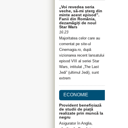
„Voi revedea seria
veche, să-mi șterg din
minte acest episod”.
Fanii din România,
dezamăgiți de noul
Star Wars
16:23
Majoritatea celor care au
comentat pe site-ul
Cinemagia.ro, după
vizionarea recent lansatului
episod VIII al seriei Star
Wars, intitulat „The Last
Jedi” (ultimul Jedi), sunt
extrem
ECONOMIE
Provident beneficiază
de studii de piață
realizate prin muncă la
negru
Asigurator în Anglia,