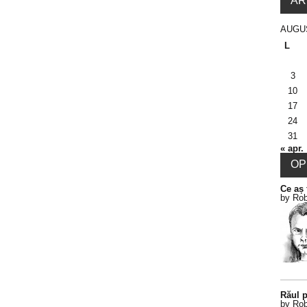
AR
AUGU
L
3
10
17
24
31
« apr.
OPI
Ce aș 
by Rob
Răul p
by Rob