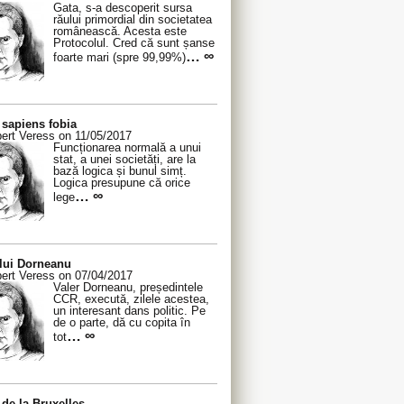
Gata, s-a descoperit sursa
răului primordial din societatea
românească. Acesta este
Protocolul. Cred că sunt șanse
… ∞
foarte mari (spre 99,99%)
sapiens fobia
ert Veress on 11/05/2017
Funcționarea normală a unui
stat, a unei societăți, are la
bază logica și bunul simț.
Logica presupune că orice
… ∞
lege
 lui Dorneanu
ert Veress on 07/04/2017
Valer Dorneanu, președintele
CCR, execută, zilele acestea,
un interesant dans politic. Pe
de o parte, dă cu copita în
… ∞
tot
de la Bruxelles