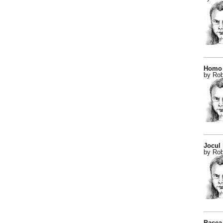
Homo 
by Rob
Jocul
by Rob
Pacea 