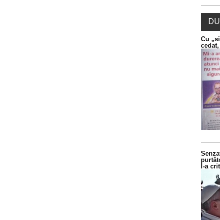
DU
Cu „si
cedat,
Senzaț
purtăt
l-a cr