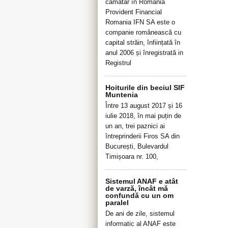
cămătar în România
Provident Financial
Romania IFN SA este o
companie românească cu
capital străin, înființată în
anul 2006 și înregistrată in
Registrul
Hoiturile din beciul SIF
Muntenia
Între 13 august 2017 și 16
iulie 2018, în mai puțin de
un an, trei paznici ai
întreprinderii Firos SA din
București, Bulevardul
Timișoara nr. 100,
Sistemul ANAF e atât
de varză, încât mă
confundă cu un om
paralel
De ani de zile, sistemul
informatic al ANAF este