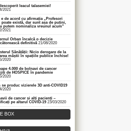
descoperit leacul talasemiei!
4/2021
e de acord cu afirmația „Profesori
 poate există, dar sunt așa de puțini,
nu putem nominaliza vreunul acum”
2/2021
rnul Orban încalcă o decizie
cătorească definitivă
21/08/2020
sterul Sănătății: Nicio derogare de la
area măștii în spațiile publice închise!
6/2020
ape 4.000 de bolnavi de cancer
ijiți de HOSPICE în pandemie
6/2020
se produc vizierele 3D anti-COVID19
4/2020
avii de cancer și alți pacienți –
ificați pe altarul COVID-19
23/03/2020
KE BOX