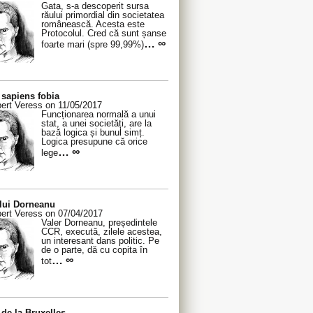
Gata, s-a descoperit sursa
răului primordial din societatea
românească. Acesta este
Protocolul. Cred că sunt șanse
… ∞
foarte mari (spre 99,99%)
sapiens fobia
ert Veress on 11/05/2017
Funcționarea normală a unui
stat, a unei societăți, are la
bază logica și bunul simț.
Logica presupune că orice
… ∞
lege
 lui Dorneanu
ert Veress on 07/04/2017
Valer Dorneanu, președintele
CCR, execută, zilele acestea,
un interesant dans politic. Pe
de o parte, dă cu copita în
… ∞
tot
de la Bruxelles