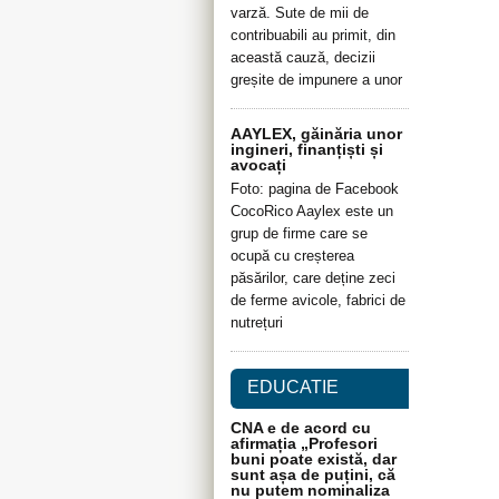
varză. Sute de mii de
contribuabili au primit, din
această cauză, decizii
greșite de impunere a unor
AAYLEX, găinăria unor
ingineri, finanțiști și
avocați
Foto: pagina de Facebook
CocoRico Aaylex este un
grup de firme care se
ocupă cu creșterea
păsărilor, care deține zeci
de ferme avicole, fabrici de
nutrețuri
EDUCATIE
CNA e de acord cu
afirmația „Profesori
buni poate există, dar
sunt așa de puțini, că
nu putem nominaliza