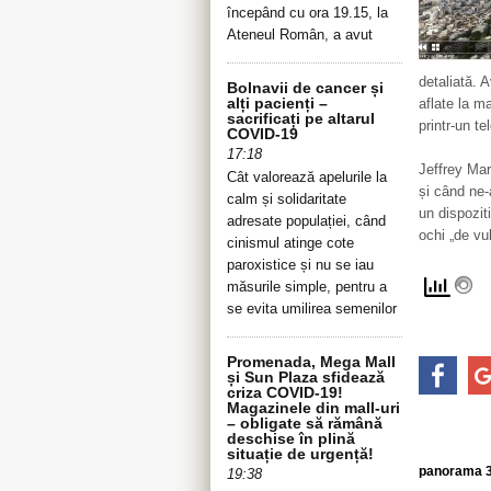
începând cu ora 19.15, la
Ateneul Român, a avut
detaliată. 
Bolnavii de cancer și
alți pacienți –
aflate la ma
sacrificați pe altarul
printr-un te
COVID-19
17:18
Jeffrey Mar
Cât valorează apelurile la
și când ne-
calm și solidaritate
un dispozit
adresate populației, când
ochi „de vu
cinismul atinge cote
paroxistice și nu se iau
măsurile simple, pentru a
se evita umilirea semenilor
Promenada, Mega Mall
și Sun Plaza sfidează
criza COVID-19!
Magazinele din mall-uri
– obligate să rămână
deschise în plină
situație de urgență!
panorama 36
19:38