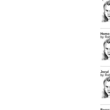
Homo 
by Rob
Jocul
by Rob
Pacea 