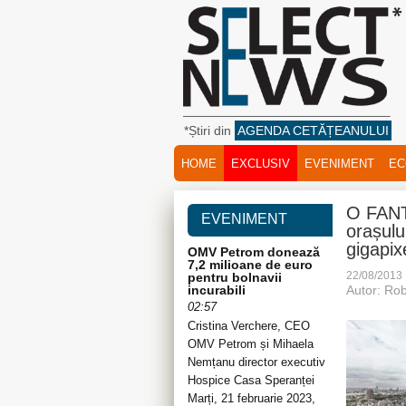
*Știri din
AGENDA CETĂȚEANULUI
HOME
EXCLUSIV
EVENIMENT
EC
O FANT
EVENIMENT
orașulu
gigapixe
OMV Petrom donează
7,2 milioane de euro
22/08/2013
pentru bolnavii
incurabili
Autor: Rob
02:57
Cristina Verchere, CEO
OMV Petrom și Mihaela
Nemțanu director executiv
Hospice Casa Speranței
Marți, 21 februarie 2023,