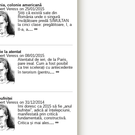
ia, colonie americană
ert Veress on 25/01/2015
Știți că există sate din
România unde o singură
învățătoare predă SIMULTAN
la cinci clase: pregătitoare, I, a
… ∞
II-a, a
ie la atentat
ert Veress on 08/01/2015
Atentatul de ieri, de la Paris,
pare ireal. Cum a fost posibil
ca trei scelerați cu antecedente
… ∞
în terorism (pentru
ufniței
ert Veress on 31/12/2014
Îmi doresc ca 2015 să fie „anul
bufniței”, adică al înțelepciunii,
manifestată prin critică
fundamentată, constructivă.
… ∞
Critica și mai ales