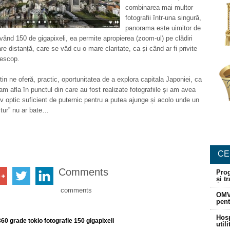
combinarea mai multor
fotografii într-una singură,
panorama este uimitor de
Având 150 de gigapixeli, ea permite apropierea (zoom-ul) pe clădiri
re distanță, care se văd cu o mare claritate, ca și când ar fi privite
lescop.
tin ne oferă, practic, oportunitatea de a explora capitala Japoniei, ca
am afla în punctul din care au fost realizate fotografiile și am avea
iv optic suficient de puternic pentru a putea ajunge și acolo unde un
ltur” nu ar bate…
CE
Comments
Prog
și t
comments
OMV
pent
Hosp
0 grade tokio fotografie 150 gigapixeli
util