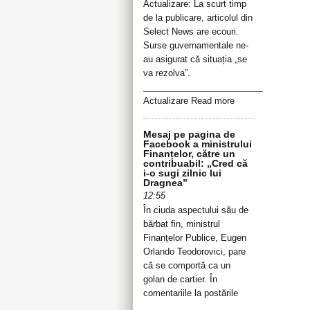
Actualizare: La scurt timp
de la publicare, articolul din
Select News are ecouri.
Surse guvernamentale ne-
au asigurat că situația „se
va rezolva”.
__________________________________
Actualizare Read more
Mesaj pe pagina de
Facebook a ministrului
Finanțelor, către un
contribuabil: „Cred că
i-o sugi zilnic lui
Dragnea”
12:55
În ciuda aspectului său de
bărbat fin, ministrul
Finanțelor Publice, Eugen
Orlando Teodorovici, pare
că se comportă ca un
golan de cartier. În
comentariile la postările