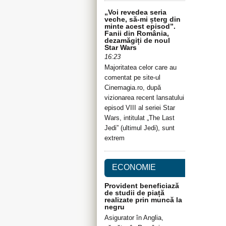
„Voi revedea seria
veche, să-mi șterg din
minte acest episod”.
Fanii din România,
dezamăgiți de noul
Star Wars
16:23
Majoritatea celor care au
comentat pe site-ul
Cinemagia.ro, după
vizionarea recent lansatului
episod VIII al seriei Star
Wars, intitulat „The Last
Jedi” (ultimul Jedi), sunt
extrem
ECONOMIE
Provident beneficiază
de studii de piață
realizate prin muncă la
negru
Asigurator în Anglia,