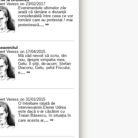
ert Veress on 23/02/2017
Evenimentele ultimelor zile
arată că rămâne o distanță
considerabilă între ceea ce vor
românii care au protestat / mai
… ∞
protestează
eavenitul
ert Veress on 17/04/2015
Mă văd nevoit să scriu, din
nou, despre simpatia mea,
Gelu. Îl știți, de-acum: Ștefan
Diaconu, Gelu, șeful Fiscului,
… ∞
e
ert Veress on 31/01/2015
O întrebare ratată de
intervievatorii Elenei Udrea
este dacă s-ar căsători cu
Traian Băsescu, în situația în
… ∞
care acesta ar