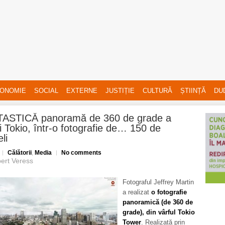
ONOMIE
SOCIAL
EXTERNE
JUSTIȚIE
CULTURĂ
ȘTIINȚĂ
DU
ASTICĂ panoramă de 360 de grade a
i Tokio, într-o fotografie de… 150 de
li
Călătorii
,
Media
No comments
ert Veress
Fotograful Jeffrey Martin
a realizat
o fotografie
panoramică (de 360 de
grade), din vârful Tokio
Tower
. Realizată prin