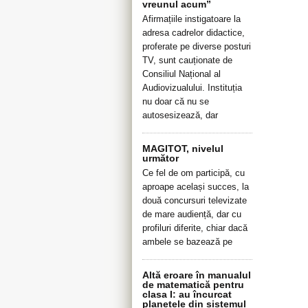
vreunul acum”
Afirmațiile instigatoare la
adresa cadrelor didactice,
proferate pe diverse posturi
TV, sunt cauționate de
Consiliul Național al
Audiovizualului. Instituția
nu doar că nu se
autosesizează, dar
MAGITOT, nivelul
următor
Ce fel de om participă, cu
aproape același succes, la
două concursuri televizate
de mare audiență, dar cu
profiluri diferite, chiar dacă
ambele se bazează pe
Altă eroare în manualul
de matematică pentru
clasa I: au încurcat
planetele din sistemul