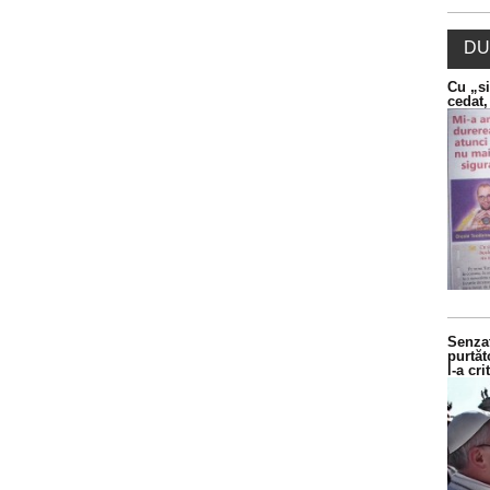
DU
Cu „si
cedat,
Senzaț
purtăt
l-a cr