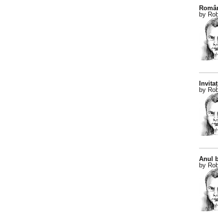
Român
by Rob
Invitaț
by Rob
Anul b
by Rob