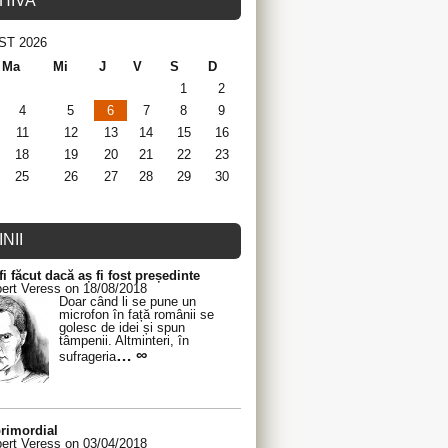
HIVA
ST 2026
Ma
Mi
J
V
S
D
1
2
4
5
6
7
8
9
11
12
13
14
15
16
18
19
20
21
22
23
25
26
27
28
29
30
NII
fi făcut dacă aș fi fost președinte
ert Veress on 18/08/2018
Doar când li se pune un
microfon în față românii se
golesc de idei și spun
tâmpenii. Altminteri, în
… ∞
sufrageria
rimordial
ert Veress on 03/04/2018