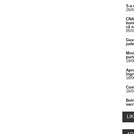
S-a 
26/0
CNA 
buni
că 
05/0
___________________________________________
Guve
jude
Mini
purt
19/0
Apro
îngr
18/0
Cum 
16/0
Boln
sacr
LI