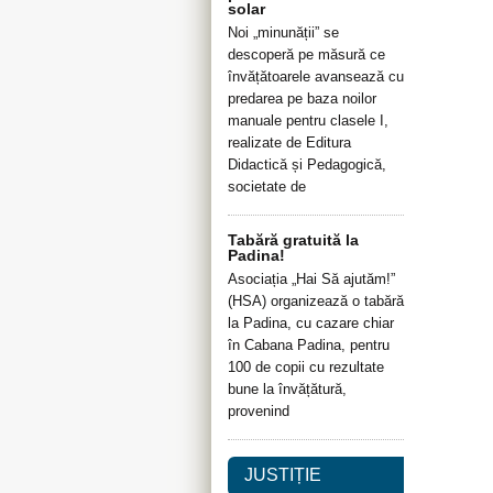
solar
Noi „minunății” se
descoperă pe măsură ce
învățătoarele avansează cu
predarea pe baza noilor
manuale pentru clasele I,
realizate de Editura
Didactică și Pedagogică,
societate de
Tabără gratuită la
Padina!
Asociația „Hai Să ajutăm!”
(HSA) organizează o tabără
la Padina, cu cazare chiar
în Cabana Padina, pentru
100 de copii cu rezultate
bune la învățătură,
provenind
JUSTIȚIE