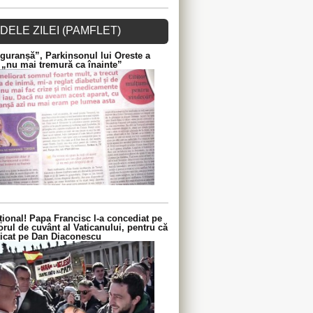
DELE ZILEI (PAMFLET)
guranșă”, Parkinsonul lui Oreste a
 „nu mai tremură ca înainte”
ional! Papa Francisc l-a concediat pe
orul de cuvânt al Vaticanului, pentru că
iticat pe Dan Diaconescu