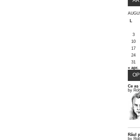
AR
AUGU
L
3
10
17
24
31
« apr.
OPI
Ce aș 
by Rob
Răul p
by Rob