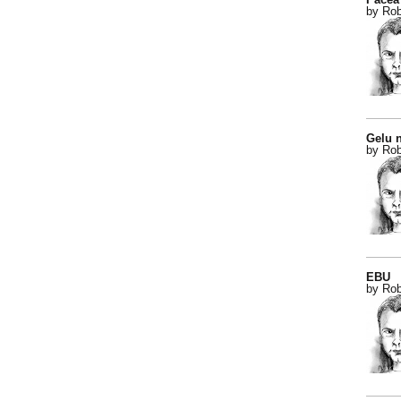
by Rob
Gelu n
by Rob
EBU
by Rob