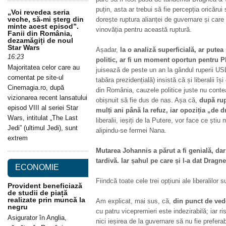
puțin, asta ar trebui să fie percepția oricărui
„Voi revedea seria
veche, să-mi șterg din
dorește ruptura alianței de guvernare și care 
minte acest episod”.
vinovăția pentru această ruptură.
Fanii din România,
dezamăgiți de noul
Star Wars
Așadar,
la o analiză superficială, ar pute
16:23
politic, ar fi un moment oportun pentru 
Majoritatea celor care au
juisează de peste un an la gândul ruperii USL 
comentat pe site-ul
tabăra prezidențială) insistă că și liberalii își
Cinemagia.ro, după
din România, cauzele politice juste nu conte
vizionarea recent lansatului
obișnuit să fie dus de nas. Așa că,
după ru
episod VIII al seriei Star
mulți ani până la refuz, iar opoziția „de d
Wars, intitulat „The Last
liberalii, ieșiți de la Putere, vor face ce știu
Jedi” (ultimul Jedi), sunt
alipindu-se fermei Nana.
extrem
Mutarea Johannis a părut a fi genială, da
tardivă. Iar șahul pe care și l-a dat Dragn
ECONOMIE
Fiindcă toate cele trei opțiuni ale liberalilor 
Provident beneficiază
de studii de piață
realizate prin muncă la
Am explicat, mai sus, că,
din punct de vede
negru
cu patru vicepremieri este indezirabilă; iar ri
Asigurator în Anglia,
nici ieșirea de la guvernare să nu fie preferab