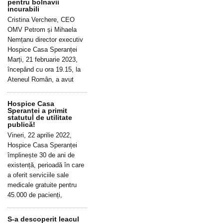
pentru bolnavii
incurabili
Cristina Verchere, CEO
OMV Petrom și Mihaela
Nemțanu director executiv
Hospice Casa Speranței
Marți, 21 februarie 2023,
începând cu ora 19.15, la
Ateneul Român, a avut
Hospice Casa
Speranței a primit
statutul de utilitate
publică!
Vineri, 22 aprilie 2022,
Hospice Casa Speranței
împlinește 30 de ani de
existență, perioadă în care
a oferit serviciile sale
medicale gratuite pentru
45.000 de pacienți,
S-a descoperit leacul