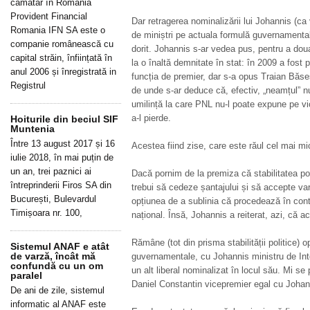
cămătar în România
Provident Financial
Dar retragerea nominalizării lui Johannis (ca 
Romania IFN SA este o
de miniștri pe actuala formulă guvernamental
companie românească cu
dorit. Johannis s-ar vedea pus, pentru a doua
capital străin, înființată în
la o înaltă demnitate în stat: în 2009 a fost
anul 2006 și înregistrată in
funcția de premier, dar s-a opus Traian Băses
Registrul
de unde s-ar deduce că, efectiv, „neamțul” nu 
umilință la care PNL nu-l poate expune pe vi
a-l pierde.
Hoiturile din beciul SIF
Muntenia
Între 13 august 2017 și 16
Acestea fiind zise, care este răul cel mai mi
iulie 2018, în mai puțin de
un an, trei paznici ai
Dacă pornim de la premiza că stabilitatea pol
întreprinderii Firos SA din
trebui să cedeze șantajului și să accepte va
București, Bulevardul
opțiunea de a sublinia că procedează în contr
Timișoara nr. 100,
național. Însă, Johannis a reiterat, azi, că 
Rămâne (tot din prisma stabilității politice) op
Sistemul ANAF e atât
de varză, încât mă
guvernamentale, cu Johannis ministru de In
confundă cu un om
un alt liberal nominalizat în locul său. Mi s
paralel
Daniel Constantin vicepremier egal cu Johan
De ani de zile, sistemul
informatic al ANAF este