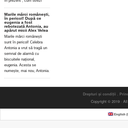
în prezent”, cum titrezi
Marile mărci românești,
în pericol! După ce
eugenia a fost
rebotezată Antonia, au
apărut micii Alex Velea
Marile mărci românești
sunt în pericol! Celebra
Antonia a vrut să tragă un
semnal de alarmă cu
biscuitele național,
eugenia. Acesta se
numește, mai nou, Antonia.
Drepturi și condiții
.
Princ
Copyright © 2019 · Al
English
(