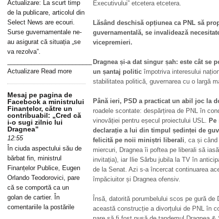
Actualizare: La scurt timp
Executivului” etcetera etcetera.
de la publicare, articolul din
Select News are ecouri.
Lăsând deschisă opțiunea ca PNL să prop
Surse guvernamentale ne-
guvernamentală, se invalidează necesitat
au asigurat că situația „se
vicepremieri.
va rezolva”.
_____________________________________________________________
Dragnea și-a dat singur șah: este cât se p
Actualizare Read more
un șantaj politic
împotriva interesului națio
stabilitatea politică, guvernarea cu o largă m
Mesaj pe pagina de
Până ieri, PSD a practicat un abil joc la 
Facebook a ministrului
Finanțelor, către un
roadele scontate: despărțirea de PNL în condi
contribuabil: „Cred că
vinovăției pentru eșecul proiectului USL.
Pe 
i-o sugi zilnic lui
Dragnea”
declarație a lui din timpul ședinței de guv
12:55
felicită pe noii miniștri liberali
, ca și când
În ciuda aspectului său de
miercuri, Dragnea îi poftea pe liberali să ias
bărbat fin, ministrul
invitația), iar Ilie Sârbu jubila la TV în antic
Finanțelor Publice, Eugen
de la Senat. Azi s-a încercat continuarea ace
Orlando Teodorovici, pare
împăciuitor și Dragnea ofensiv.
că se comportă ca un
golan de cartier. În
Însă, datorită porumbelului scos pe gură de 
comentariile la postările
această construcție a divorțului de PNL în co
pare să fi fost pusă de tandemul Dragnea & S