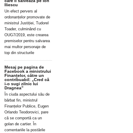
care îl salvează pe Ion
Iliescu
Un efect pervers al
ordonanțelor promovate de
ministrul Justiției, Tudorel
Toader, culminând cu
OUG7/2019, este crearea
premiselor pentru salvarea
mai multor personaje de
top din structurile
Mesaj pe pagina de
Facebook a ministrului
Finanțelor, către un
contribuabil: „Cred că
i-o sugi zilnic lui
Dragnea”
În ciuda aspectului său de
bărbat fin, ministrul
Finanțelor Publice, Eugen
Orlando Teodorovici, pare
că se comportă ca un
golan de cartier. În
comentariile la postările