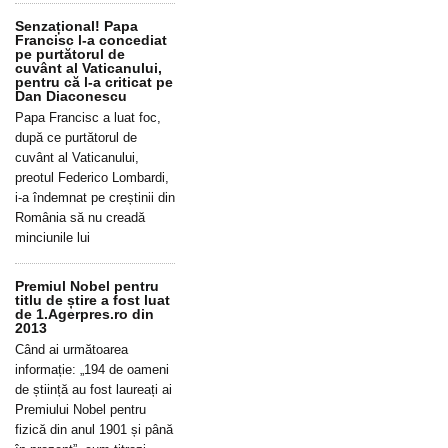
Senzațional! Papa
Francisc l-a concediat
pe purtătorul de
cuvânt al Vaticanului,
pentru că l-a criticat pe
Dan Diaconescu
Papa Francisc a luat foc,
după ce purtătorul de
cuvânt al Vaticanului,
preotul Federico Lombardi,
i-a îndemnat pe creștinii din
România să nu creadă
minciunile lui
Premiul Nobel pentru
titlu de știre a fost luat
de 1.Agerpres.ro din
2013
Când ai următoarea
informație: „194 de oameni
de știință au fost laureați ai
Premiului Nobel pentru
fizică din anul 1901 și până