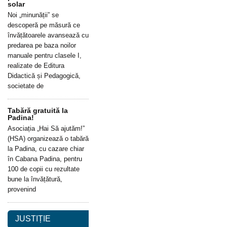
solar
Noi „minunății” se
descoperă pe măsură ce
învățătoarele avansează cu
predarea pe baza noilor
manuale pentru clasele I,
realizate de Editura
Didactică și Pedagogică,
societate de
Tabără gratuită la
Padina!
Asociația „Hai Să ajutăm!”
(HSA) organizează o tabără
la Padina, cu cazare chiar
în Cabana Padina, pentru
100 de copii cu rezultate
bune la învățătură,
provenind
JUSTIȚIE