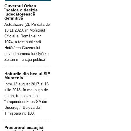
Guvernul Orban
încalcă o decizie
judecătorească
definitivă
Actualizare (2): Pe data de
13.11.2020, în Monitorul
Oficial al României nr.
1074, a fost publicată
Hotărârea Guvernului
privind numirea lui Györke
Zoltán în funcția publică
Hoiturile din beciul SIF
Muntenia
Între 13 august 2017 și 16
iulie 2018, în mai puțin de
un an, trei paznici ai
întreprinderii Firos SA din
București, Bulevardul
Timișoara nr. 100,
Procurorul ceaușist