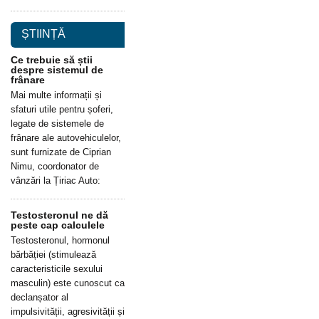
ȘTIINȚĂ
Ce trebuie să știi
despre sistemul de
frânare
Mai multe informații și
sfaturi utile pentru șoferi,
legate de sistemele de
frânare ale autovehiculelor,
sunt furnizate de Ciprian
Nimu, coordonator de
vânzări la Țiriac Auto:
Testosteronul ne dă
peste cap calculele
Testosteronul, hormonul
bărbăției (stimulează
caracteristicile sexului
masculin) este cunoscut ca
declanșator al
impulsivității, agresivității și