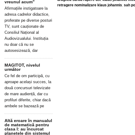
vreunul acum”
retragere nominalizare klaus johannis
,
sah pol
Afirmațiile instigatoare la
adresa cadrelor didactice,
proferate pe diverse posturi
TV, sunt cauționate de
Consiliul Național al
Audiovizualului. Instituția
nu doar că nu se
autosesizează, dar
MAGITOT, nivelul
următor
Ce fel de om participă, cu
aproape același succes, la
două concursuri televizate
de mare audiență, dar cu
profiluri diferite, chiar dacă
ambele se bazează pe
Altă eroare în manualul
de matematică pentru
clasa I: au încurcat
planetele din sistemul