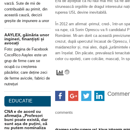
Era de așteptat ca nu răul mai mic să fie ales
varză. Sute de mii de
strunească orgoliile de dragul interesului na
contribuabili au primit, din
ruperea USL devine inevitabilă.
această cauză, decizii
greșite de impunere a unor
În 2012 am afirmat -primul, cred-, într-un sp
va rupe, că Sorin Oprescu va fi candidatul PS
AAYLEX, găinăria unor
României. Mi-am dorit ca această previziun
ingineri, finanțiști și
crezut, după upercutul încasat de Oprescu, î
avocați
maidanezilor și, mai ales, după „jurămintele 
Foto: pagina de Facebook
am înșelat. Din păcate, prevalează tenacitate
CocoRico Aaylex este un
celor cu epoleți, care colcăie, mascați, în spat
grup de firme care se
ocupă cu creșterea
păsărilor, care deține zeci
de ferme avicole, fabrici de
nutrețuri
Commen
EDUCATIE
CNA e de acord cu
comments
afirmația „Profesori
buni poate există, dar
sunt așa de puțini, că
nu putem nominaliza
dragnea sarbu rupere usl
,
klaus johannis min