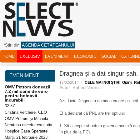
*Știri din
AGENDA CETĂȚEANULUI
HOME
EXCLUSIV
EVENIMENT
ECONOMIE
SOCIAL
EXTERN
Dragnea și-a dat singur șah.
EVENIMENT
13/02/2014
CELE MAI NOI ȘTIRI
,
Opinii
,
Rob
OMV Petrom donează
Autor: Robert Veress
7,2 milioane de euro
pentru bolnavii
incurabili
Azi, Liviu Dragnea a comis o eroare politică
02:57
Cristina Verchere, CEO
El a declarat că PNL are trei opțiuni:
OMV Petrom și Mihaela
Nemțanu director executiv
1. Să accepte structura guvernamentală cu p
Hospice Casa Speranței
în plus de la PC).
Marți, 21 februarie 2023,