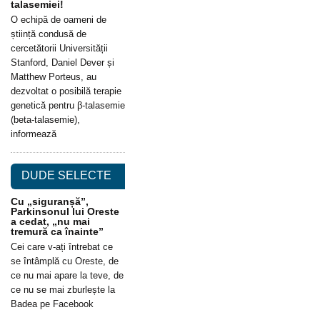
talasemiei!
O echipă de oameni de
știință condusă de
cercetătorii Universității
Stanford, Daniel Dever și
Matthew Porteus, au
dezvoltat o posibilă terapie
genetică pentru β-talasemie
(beta-talasemie),
informează
DUDE SELECTE
Cu „siguranșă”,
Parkinsonul lui Oreste
a cedat, „nu mai
tremură ca înainte”
Cei care v-ați întrebat ce
se întâmplă cu Oreste, de
ce nu mai apare la teve, de
ce nu se mai zburlește la
Badea pe Facebook