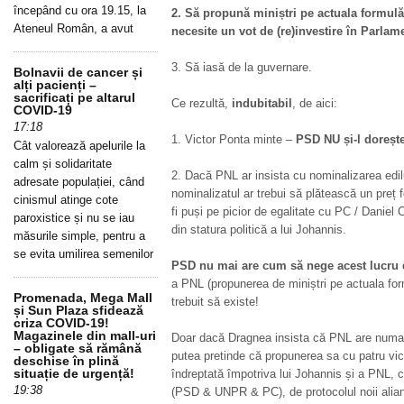
începând cu ora 19.15, la
2. Să propună miniștri pe actuala formul
Ateneul Român, a avut
necesite un vot de (re)investire în Parlam
3. Să iasă de la guvernare.
Bolnavii de cancer și
alți pacienți –
sacrificați pe altarul
Ce rezultă,
indubitabil
, de aici:
COVID-19
17:18
1. Victor Ponta minte –
PSD NU și-l doreșt
Cât valorează apelurile la
calm și solidaritate
2. Dacă PNL ar insista cu nominalizarea edilul
adresate populației, când
nominalizatul ar trebui să plătească un preț f
cinismul atinge cote
fi puși pe picior de egalitate cu PC / Daniel
paroxistice și nu se iau
din statura politică a lui Johannis.
măsurile simple, pentru a
se evita umilirea semenilor
PSD nu mai are cum să nege acest lucru
a PNL (propunerea de miniștri pe actuala for
Promenada, Mega Mall
trebuit să existe!
și Sun Plaza sfidează
criza COVID-19!
Magazinele din mall-uri
Doar dacă Dragnea insista că PNL are numai
– obligate să rămână
putea pretinde că propunerea sa cu patru vic
deschise în plină
situație de urgență!
îndreptată împotriva lui Johannis și a PNL, 
19:38
(PSD & UNPR & PC), de protocolul noii alian