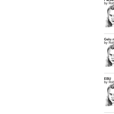
by Rob
Gelu n
by Rob
EBU
by Rob