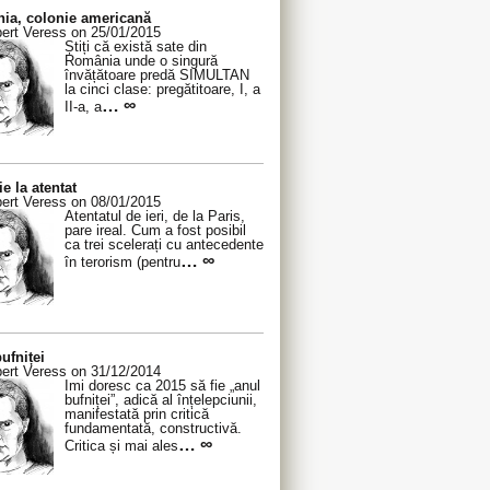
ia, colonie americană
ert Veress on 25/01/2015
Știți că există sate din
România unde o singură
învățătoare predă SIMULTAN
la cinci clase: pregătitoare, I, a
… ∞
II-a, a
ie la atentat
ert Veress on 08/01/2015
Atentatul de ieri, de la Paris,
pare ireal. Cum a fost posibil
ca trei scelerați cu antecedente
… ∞
în terorism (pentru
ufniței
ert Veress on 31/12/2014
Îmi doresc ca 2015 să fie „anul
bufniței”, adică al înțelepciunii,
manifestată prin critică
fundamentată, constructivă.
… ∞
Critica și mai ales