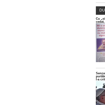
DU
Cu „si
cedat,
Senzaț
purtăt
l-a cr