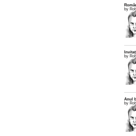
Român
by Rob
Invitaț
by Rob
Anul b
by Rob