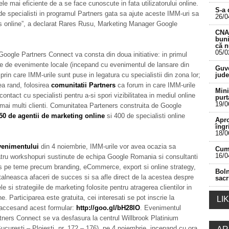
le mai eficiente de a se face cunoscute in fata utilizatorului online.
S-a 
 specialisti in programul Partners gata sa ajute aceste IMM-uri sa
26/0
s online”, a declarat Rares Rusu, Marketing Manager Google
CNA 
buni
că 
05/0
oogle Partners Connect va consta din doua initiative: in primul
___________________________________________
ie de evenimente locale (incepand cu evenimentul de lansare din
Guve
 prin care IMM-urile sunt puse in legatura cu specialistii din zona lor;
jude
lea rand, folosirea
comunitatii Partners
ca forum in care IMM-urile
Mini
 contact cu specialisti pentru a-si spori vizibilitatea in mediul online
purt
19/0
 mai multi clienti. Comunitatea Parteners construita de Google
50 de agentii de marketing online
si 400 de specialisti online
Apro
îngr
18/0
venimentului
din 4 noiembrie, IMM-urile vor avea ocazia sa
Cum 
16/0
atru workshopuri sustinute de echipa Google Romania si consultanti
s pe teme precum branding, eCommerce, export si online strategy,
Boln
ntalneasca afaceri de succes si sa afle direct de la acestea despre
sacr
e si strategiile de marketing folosite pentru atragerea clientilor in
e. Participarea este gratuita, cei interesati se pot inscrie la
LI
accesand acest formular:
http://goo.gl/bH28lO
. Evenimentul
ners Connect se va desfasura la centrul Willbrook Platinium
curesti – Ploiesti, nr. 172 – 176), pe 4 noiembrie, incepand cu ora