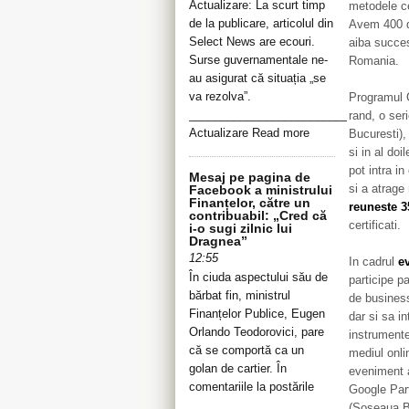
Actualizare: La scurt timp
metodele ce
de la publicare, articolul din
Avem 400 de
Select News are ecouri.
aiba succe
Surse guvernamentale ne-
Romania.
au asigurat că situația „se
va rezolva”.
Programul G
__________________________________
rand, o ser
Actualizare Read more
Bucuresti),
si in al doi
pot intra in
Mesaj pe pagina de
si a atrage
Facebook a ministrului
Finanțelor, către un
reuneste 3
contribuabil: „Cred că
certificati.
i-o sugi zilnic lui
Dragnea”
12:55
In cadrul
e
În ciuda aspectului său de
participe p
bărbat fin, ministrul
de busines
Finanțelor Publice, Eugen
dar si sa i
Orlando Teodorovici, pare
instrumentel
că se comportă ca un
mediul onlin
golan de cartier. În
eveniment 
comentariile la postările
Google Part
(Soseaua Bu