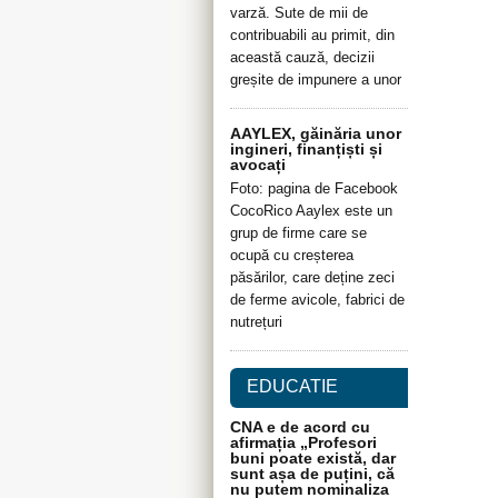
varză. Sute de mii de
contribuabili au primit, din
această cauză, decizii
greșite de impunere a unor
AAYLEX, găinăria unor
ingineri, finanțiști și
avocați
Foto: pagina de Facebook
CocoRico Aaylex este un
grup de firme care se
ocupă cu creșterea
păsărilor, care deține zeci
de ferme avicole, fabrici de
nutrețuri
EDUCATIE
CNA e de acord cu
afirmația „Profesori
buni poate există, dar
sunt așa de puțini, că
nu putem nominaliza