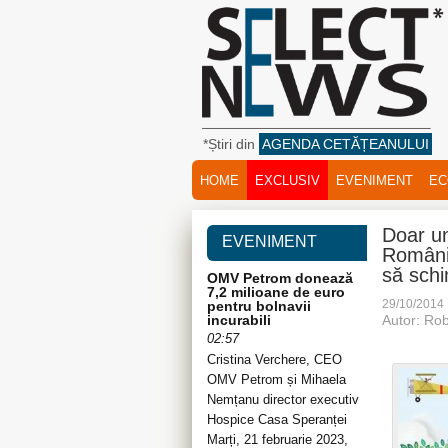
*Știri din
AGENDA CETĂȚEANULUI
HOME
EXCLUSIV
EVENIMENT
EC
Doar un 
EVENIMENT
Români
să sch
OMV Petrom donează
7,2 milioane de euro
29/10/2014
pentru bolnavii
incurabili
Autor: Rob
02:57
Cristina Verchere, CEO
OMV Petrom și Mihaela
Nemțanu director executiv
Hospice Casa Speranței
Marți, 21 februarie 2023,