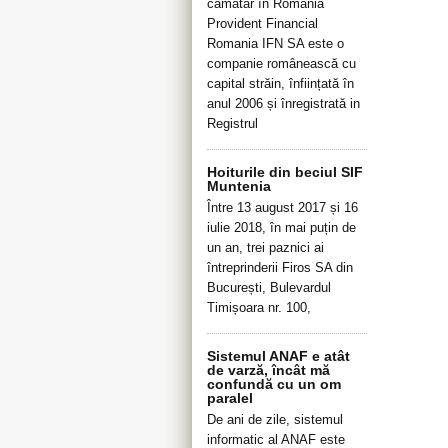
cămătar în România
Provident Financial
Romania IFN SA este o
companie românească cu
capital străin, înființată în
anul 2006 și înregistrată in
Registrul
Hoiturile din beciul SIF
Muntenia
Între 13 august 2017 și 16
iulie 2018, în mai puțin de
un an, trei paznici ai
întreprinderii Firos SA din
București, Bulevardul
Timișoara nr. 100,
Sistemul ANAF e atât
de varză, încât mă
confundă cu un om
paralel
De ani de zile, sistemul
informatic al ANAF este