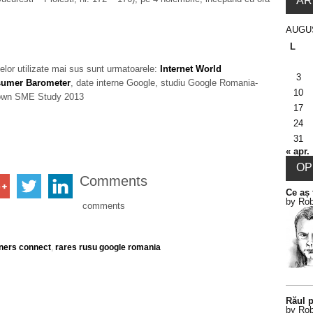
AR
AUGU
L
elor utilizate mai sus sunt urmatoarele:
Internet World
3
umer Barometer
, date interne Google, studiu Google Romania-
10
rown SME Study 2013
17
24
31
« apr.
OPI
Comments
Ce aș 
by Rob
comments
tners connect
,
rares rusu google romania
Răul p
by Rob