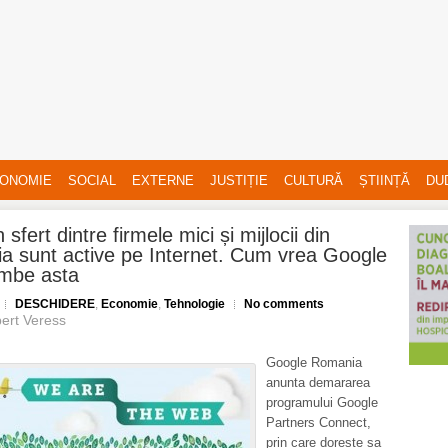
ONOMIE
SOCIAL
EXTERNE
JUSTIȚIE
CULTURĂ
ȘTIINȚĂ
DU
sfert dintre firmele mici și mijlocii din
a sunt active pe Internet. Cum vrea Google
imbe asta
DESCHIDERE
,
Economie
,
Tehnologie
No comments
ert Veress
Google Romania
anunta demararea
programului Google
Partners Connect,
prin care doreste sa