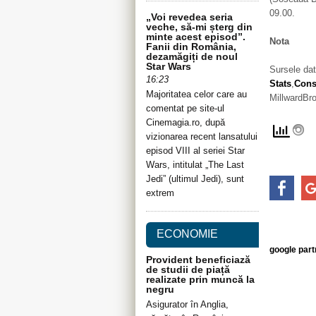
09.00.
„Voi revedea seria
veche, să-mi șterg din
minte acest episod”.
Nota
Fanii din România,
dezamăgiți de noul
Star Wars
Sursele dat
16:23
Stats
,
Cons
Majoritatea celor care au
MillwardB
comentat pe site-ul
Cinemagia.ro, după
vizionarea recent lansatului
episod VIII al seriei Star
Wars, intitulat „The Last
Jedi” (ultimul Jedi), sunt
extrem
ECONOMIE
google par
Provident beneficiază
de studii de piață
realizate prin muncă la
negru
Asigurator în Anglia,