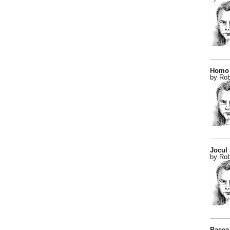
Homo 
by Rob
Jocul
by Rob
Pacea 