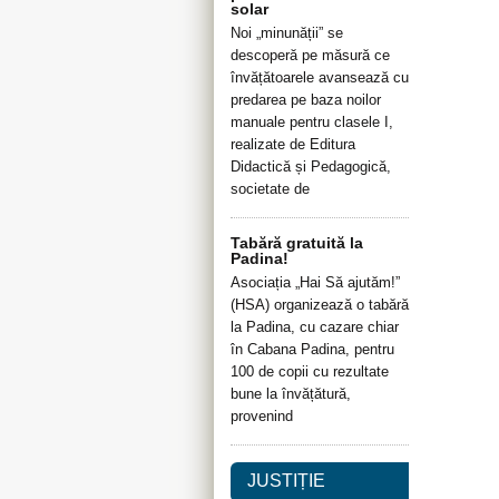
solar
Noi „minunății” se
descoperă pe măsură ce
învățătoarele avansează cu
predarea pe baza noilor
manuale pentru clasele I,
realizate de Editura
Didactică și Pedagogică,
societate de
Tabără gratuită la
Padina!
Asociația „Hai Să ajutăm!”
(HSA) organizează o tabără
la Padina, cu cazare chiar
în Cabana Padina, pentru
100 de copii cu rezultate
bune la învățătură,
provenind
JUSTIȚIE