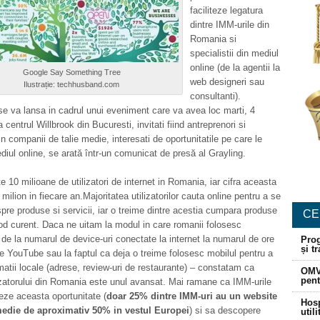
faciliteze legatura
dintre IMM-urile din
Romania si
specialistii din mediul
online (de la agentii la
Google Say Something Tree
web designeri sau
Ilustrație: techhusband.com
consultanti).
e va lansa in cadrul unui eveniment care va avea loc marti, 4
 centrul Willbrook din Bucuresti, invitati fiind antreprenori si
n companii de talie medie, interesati de oportunitatile pe care le
diul online, se arată într-un comunicat de presă al Grayling.
 10 milioane de utilizatori de internet in Romania, iar cifra aceasta
milion in fiecare an.Majoritatea utilizatorilor cauta online pentru a se
pre produse si servicii, iar o treime dintre acestia cumpara produse
CE
od curent. Daca ne uitam la modul in care romanii folosesc
– de la numarul de device-uri conectate la internet la numarul de ore
Prog
și t
e YouTube sau la faptul ca deja o treime folosesc mobilul pentru a
matii locale (adrese, review-uri de restaurante) – constatam ca
OMV
pent
ilizatorului din Romania este unul avansat. Mai ramane ca IMM-urile
eze aceasta oportunitate (
doar 25% dintre IMM-uri au un website
Hosp
medie de aproximativ 50% in vestul Europei
) si sa descopere
util