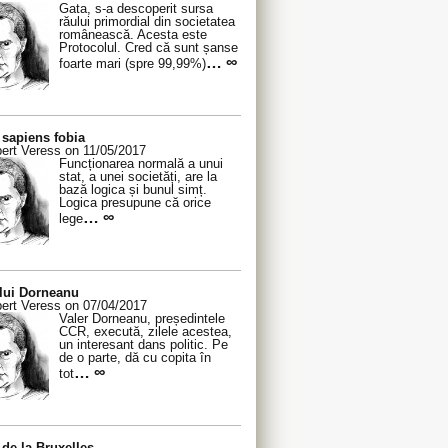
Gata, s-a descoperit sursa
răului primordial din societatea
românească. Acesta este
Protocolul. Cred că sunt șanse
… ∞
foarte mari (spre 99,99%)
sapiens fobia
ert Veress on 11/05/2017
Funcționarea normală a unui
stat, a unei societăți, are la
bază logica și bunul simț.
Logica presupune că orice
… ∞
lege
 lui Dorneanu
ert Veress on 07/04/2017
Valer Dorneanu, președintele
CCR, execută, zilele acestea,
un interesant dans politic. Pe
de o parte, dă cu copita în
… ∞
tot
de la Bruxelles