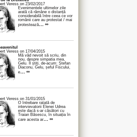
ert Veress on 23/02/2017
Evenimentele ultimelor zile
arată că rămâne o distanță
considerabilă între ceea ce vor
românii care au protestat / mai
… ∞
protestează
eavenitul
ert Veress on 17/04/2015
Mă văd nevoit să scriu, din
nou, despre simpatia mea,
Gelu. Îl știți, de-acum: Ștefan
Diaconu, Gelu, șeful Fiscului,
… ∞
e
ert Veress on 31/01/2015
O întrebare ratată de
intervievatorii Elenei Udrea
este dacă s-ar căsători cu
Traian Băsescu, în situația în
… ∞
care acesta ar