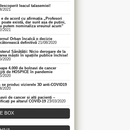
descoperit leacul talasemiei!
4/2021
e de acord cu afirmația „Profesori
 poate există, dar sunt așa de puțini,
nu putem nominaliza vreunul acum”
2/2021
rnul Orban încalcă o decizie
cătorească definitivă
21/08/2020
sterul Sănătății: Nicio derogare de la
area măștii în spațiile publice închise!
6/2020
ape 4.000 de bolnavi de cancer
ijiți de HOSPICE în pandemie
6/2020
se produc vizierele 3D anti-COVID19
4/2020
avii de cancer și alți pacienți –
ificați pe altarul COVID-19
23/03/2020
KE BOX