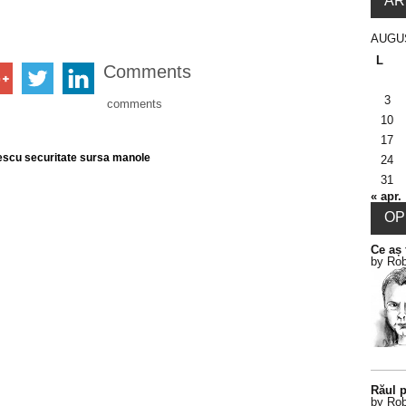
AR
AUGU
L
Comments
3
comments
10
17
escu securitate sursa manole
24
31
« apr.
OPI
Ce aș 
by Rob
Răul p
by Rob