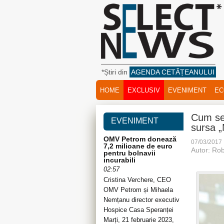
*Știri din
AGENDA CETĂȚEANULUI
HOME
EXCLUSIV
EVENIMENT
EC
Cum se 
EVENIMENT
sursa „
OMV Petrom donează
07/03/2017
7,2 milioane de euro
Autor: Rob
pentru bolnavii
incurabili
02:57
Cristina Verchere, CEO
OMV Petrom și Mihaela
Nemțanu director executiv
Hospice Casa Speranței
Marți, 21 februarie 2023,