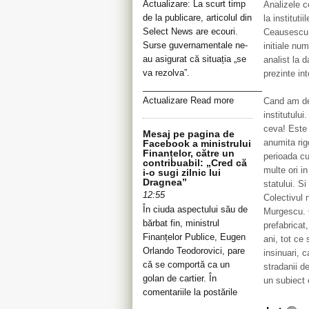
Actualizare: La scurt timp
Analizele c
de la publicare, articolul din
la instituti
Select News are ecouri.
Ceausescu. 
Surse guvernamentale ne-
initiale num
au asigurat că situația „se
analist la 
va rezolva”.
prezinte int
__________________________________
Actualizare Read more
Cand am dev
institutulu
ceva! Este 
Mesaj pe pagina de
anumita rig
Facebook a ministrului
Finanțelor, către un
perioada cu 
contribuabil: „Cred că
multe ori in
i-o sugi zilnic lui
Dragnea”
statului. Si
12:55
Colectivul n
În ciuda aspectului său de
Murgescu. O
bărbat fin, ministrul
prefabricat
Finanțelor Publice, Eugen
ani, tot ce 
Orlando Teodorovici, pare
insinuari, 
că se comportă ca un
stradanii d
golan de cartier. În
un subiect 
comentariile la postările