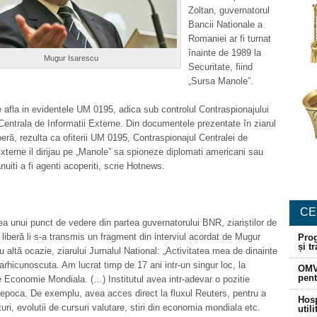
Zoltan, guvernatorul
Bancii Nationale a
Romaniei ar fi turnat
înainte de 1989 la
Mugur Isarescu
Securitate, fiind
„Sursa Manole”.
 afla in evidentele UM 0195, adica sub controlul Contraspionajului
Centrala de Informatii Externe. Din documentele prezentate în ziarul
eră, rezulta ca ofiterii UM 0195, Contraspionajul Centralei de
Externe il dirijau pe „Manole” sa spioneze diplomati americani sau
anuiti a fi agenti acoperiti, scrie Hotnews.
CE
rea unui punct de vedere din partea guvernatorului BNR, ziariștilor de
liberă li s-a transmis un fragment din interviul acordat de Mugur
Prog
și t
u altă ocazie, ziarului Jurnalul National: „Activitatea mea de dinainte
arhicunoscuta. Am lucrat timp de 17 ani intr-un singur loc, la
OMV
pent
de Economie Mondiala. (…) Institutul avea intr-adevar o pozitie
 epoca. De exemplu, avea acces direct la fluxul Reuters, pentru a
Hosp
uri, evolutii de cursuri valutare, stiri din economia mondiala etc.
util