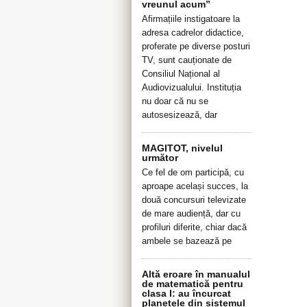
vreunul acum”
Afirmațiile instigatoare la
adresa cadrelor didactice,
proferate pe diverse posturi
TV, sunt cauționate de
Consiliul Național al
Audiovizualului. Instituția
nu doar că nu se
autosesizează, dar
MAGITOT, nivelul
următor
Ce fel de om participă, cu
aproape același succes, la
două concursuri televizate
de mare audiență, dar cu
profiluri diferite, chiar dacă
ambele se bazează pe
Altă eroare în manualul
de matematică pentru
clasa I: au încurcat
planetele din sistemul