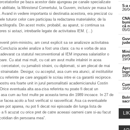
ercetatorilor pe baza acestor date ajungeau pe canale specializate
S-a 
ile abilitate, la Ministerul Comertului, la Guvern, inclusiv pe masa lui
26/0
Avand in vedere importanta si destinatia acestora, era precizat cu
CNA 
ele tuturor celor care participau la redactarea materialelor, de la
buni
dactilografa. Din acest motiv, probabil, au aparut, si continua sa
că 
05/0
eres si astazi, intrebarile legate de activitatea IEM. (…)
___________________________________________
Guve
enit prim-ministru, am cerut explicit sa se analizeze activitatea
jude
i. Concluzia acelei analize a fost una clara: ca nu e vorba de asa
Mini
adevarat ca statutul neconventional al IEM impunea salariatilor o
purt
19/0
oare. Cu atat mai mult, cu cat am avut multe intalniri in acea
cercetatori, cu jurnalisti straini, cu diplomati, si am plecat de mai
Apro
 strainatate. Desigur, cu acceptul, asa cum era atunci, al institutiilor
îngr
18/0
 cu referinte pe care angajatii le scriau intre ei ca garantii reciproce.
ostru era foarte unit in jurul personalitatii academicianului Costin
Cum 
16/0
rice eventuala alta asa-zisa referinta nu poate fi decat un
, asa cum au fost multe pe aceasta tema din 1989 incoace. In 27 de
Boln
se facea acolo a fost verificat si rasverificat. Asa ca eventualele
sacr
care pot aparea, nu pot fi decat noi episoade din lunga lista de
e a fi acuzat cu orice pret de catre aceeasi oameni care si-au facut
LI
cotidian din persoana mea”.