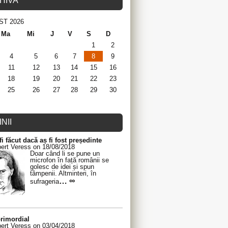
HIVA
ST 2026
Ma
Mi
J
V
S
D
1
2
4
5
6
7
8
9
11
12
13
14
15
16
18
19
20
21
22
23
25
26
27
28
29
30
NII
fi făcut dacă aș fi fost președinte
ert Veress on 18/08/2018
Doar când li se pune un
microfon în față românii se
golesc de idei și spun
tâmpenii. Altminteri, în
… ∞
sufrageria
rimordial
ert Veress on 03/04/2018