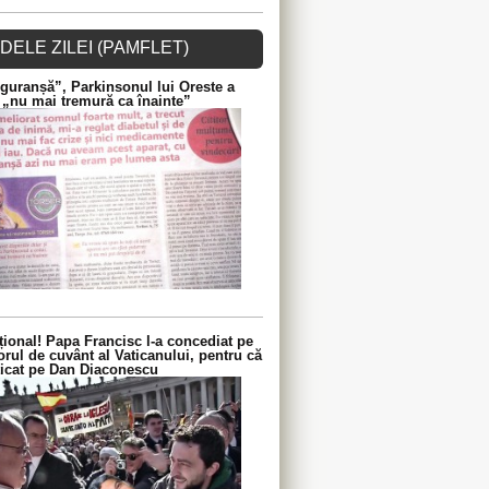
DELE ZILEI (PAMFLET)
guranșă”, Parkinsonul lui Oreste a
 „nu mai tremură ca înainte”
ional! Papa Francisc l-a concediat pe
orul de cuvânt al Vaticanului, pentru că
iticat pe Dan Diaconescu