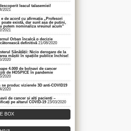
descoperit leacul talasemiei!
4/2021
e de acord cu afirmația „Profesori
 poate există, dar sunt așa de puțini,
nu putem nominaliza vreunul acum”
2/2021
rnul Orban încalcă o decizie
cătorească definitivă
21/08/2020
sterul Sănătății: Nicio derogare de la
area măștii în spațiile publice închise!
6/2020
ape 4.000 de bolnavi de cancer
ijiți de HOSPICE în pandemie
6/2020
se produc vizierele 3D anti-COVID19
4/2020
avii de cancer și alți pacienți –
ificați pe altarul COVID-19
23/03/2020
KE BOX