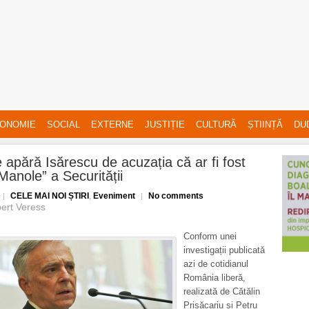
ONOMIE
SOCIAL
EXTERNE
JUSTIȚIE
CULTURĂ
ȘTIINȚĂ
DU
apără Isărescu de acuzația că ar fi fost
Manole” a Securității
CELE MAI NOI ȘTIRI
,
Eveniment
No comments
ert Veress
Conform unei
investigații publicată
azi de cotidianul
România liberă,
realizată de Cătălin
Prisăcariu și Petru