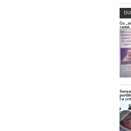
DU
Cu „si
cedat,
Senzaț
purtăt
l-a cr