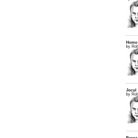
Homo 
by Rob
Jocul
by Rob
Pacea 