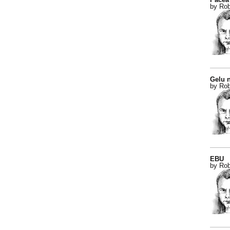
by Rob
Gelu n
by Rob
EBU
by Rob