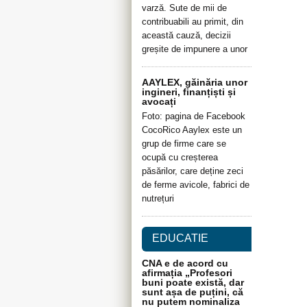
varză. Sute de mii de
contribuabili au primit, din
această cauză, decizii
greșite de impunere a unor
AAYLEX, găinăria unor
ingineri, finanțiști și
avocați
Foto: pagina de Facebook
CocoRico Aaylex este un
grup de firme care se
ocupă cu creșterea
păsărilor, care deține zeci
de ferme avicole, fabrici de
nutrețuri
EDUCATIE
CNA e de acord cu
afirmația „Profesori
buni poate există, dar
sunt așa de puțini, că
nu putem nominaliza