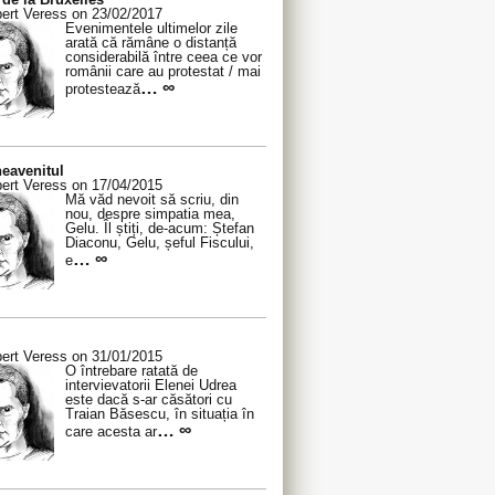
ert Veress on 23/02/2017
Evenimentele ultimelor zile
arată că rămâne o distanță
considerabilă între ceea ce vor
românii care au protestat / mai
… ∞
protestează
eavenitul
ert Veress on 17/04/2015
Mă văd nevoit să scriu, din
nou, despre simpatia mea,
Gelu. Îl știți, de-acum: Ștefan
Diaconu, Gelu, șeful Fiscului,
… ∞
e
ert Veress on 31/01/2015
O întrebare ratată de
intervievatorii Elenei Udrea
este dacă s-ar căsători cu
Traian Băsescu, în situația în
… ∞
care acesta ar