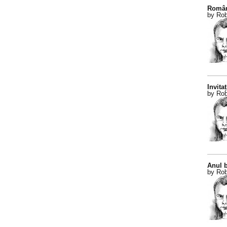
Român
by Rob
Invitaț
by Rob
Anul b
by Rob