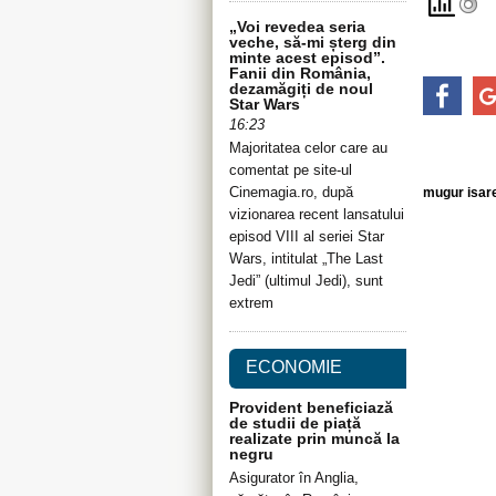
„Voi revedea seria
veche, să-mi șterg din
minte acest episod”.
Fanii din România,
dezamăgiți de noul
Star Wars
16:23
Majoritatea celor care au
comentat pe site-ul
Cinemagia.ro, după
mugur isar
vizionarea recent lansatului
episod VIII al seriei Star
Wars, intitulat „The Last
Jedi” (ultimul Jedi), sunt
extrem
ECONOMIE
Provident beneficiază
de studii de piață
realizate prin muncă la
negru
Asigurator în Anglia,