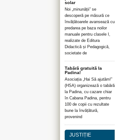
solar
Noi „minunății” se
descoperă pe măsură ce
învățătoarele avansează cu
predarea pe baza noilor
manuale pentru clasele I,
realizate de Editura
Didactică și Pedagogică,
societate de
Tabără gratuită la
Padina!
Asociația „Hai Să ajutăm!”
(HSA) organizează o tabără
la Padina, cu cazare chiar
în Cabana Padina, pentru
100 de copii cu rezultate
bune la învățătură,
provenind
JUSTIȚIE