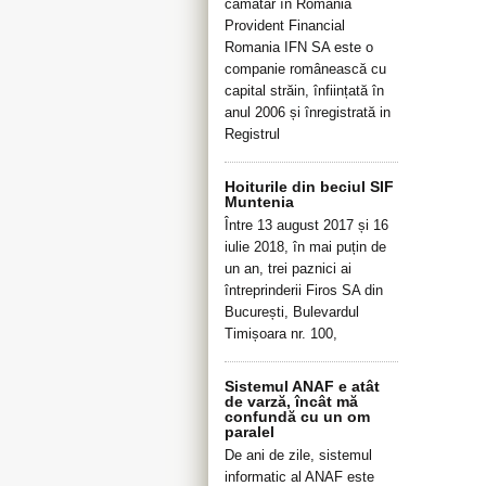
cămătar în România
Provident Financial
Romania IFN SA este o
companie românească cu
capital străin, înființată în
anul 2006 și înregistrată in
Registrul
Hoiturile din beciul SIF
Muntenia
Între 13 august 2017 și 16
iulie 2018, în mai puțin de
un an, trei paznici ai
întreprinderii Firos SA din
București, Bulevardul
Timișoara nr. 100,
Sistemul ANAF e atât
de varză, încât mă
confundă cu un om
paralel
De ani de zile, sistemul
informatic al ANAF este