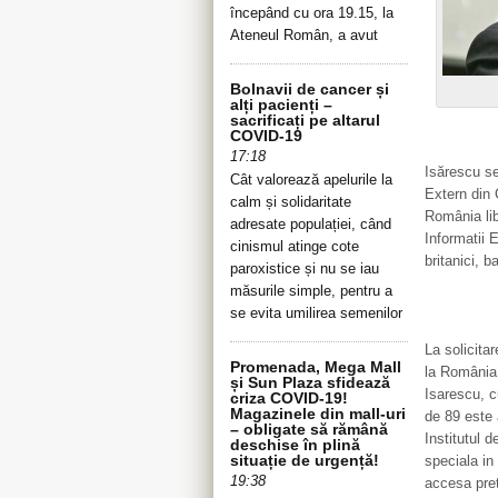
începând cu ora 19.15, la
Ateneul Român, a avut
Bolnavii de cancer și
alți pacienți –
sacrificați pe altarul
COVID-19
17:18
Isărescu se
Cât valorează apelurile la
Extern din 
calm și solidaritate
România lib
adresate populației, când
Informatii 
cinismul atinge cote
britanici, b
paroxistice și nu se iau
măsurile simple, pentru a
se evita umilirea semenilor
La solicita
Promenada, Mega Mall
la România 
și Sun Plaza sfidează
Isarescu, c
criza COVID-19!
Magazinele din mall-uri
de 89 este 
– obligate să rămână
Institutul 
deschise în plină
situație de urgență!
speciala in
19:38
accesa pret