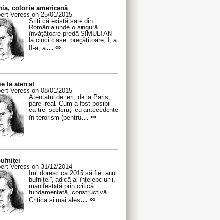
ia, colonie americană
ert Veress on 25/01/2015
Știți că există sate din
România unde o singură
învățătoare predă SIMULTAN
la cinci clase: pregătitoare, I, a
… ∞
II-a, a
ie la atentat
ert Veress on 08/01/2015
Atentatul de ieri, de la Paris,
pare ireal. Cum a fost posibil
ca trei scelerați cu antecedente
… ∞
în terorism (pentru
ufniței
ert Veress on 31/12/2014
Îmi doresc ca 2015 să fie „anul
bufniței”, adică al înțelepciunii,
manifestată prin critică
fundamentată, constructivă.
… ∞
Critica și mai ales