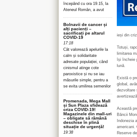
începând cu ora 19.15, la
Ateneul Român, a avut
Bolnavii de cancer și
alți pacienți –
sacrificați pe altarul
ieși din cri
COVID-19
17:18
Totuși, rapo
Cât valorează apelurile la
limitarea 
calm și solidaritate
își încheie
adresate populației, când
lună.
cinismul atinge cote
paroxistice și nu se iau
Există o pr
măsurile simple, pentru a
global, avân
se evita umilirea semenilor
dezvoltare 
avertizează
Promenada, Mega Mall
și Sun Plaza sfidează
Această pr
criza COVID-19!
Magazinele din mall-uri
Băncii Mond
– obligate să rămână
Indonezia a
deschise în plină
situație de urgență!
americani. 
19:38
Reserve de 