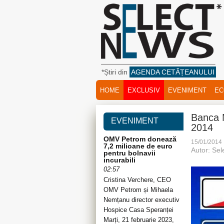
*Știri din
AGENDA CETĂȚEANULUI
HOME
EXCLUSIV
EVENIMENT
EC
Banca M
EVENIMENT
2014
OMV Petrom donează
15/01/2014
7,2 milioane de euro
Autor: Se
pentru bolnavii
incurabili
02:57
Cristina Verchere, CEO
OMV Petrom și Mihaela
Nemțanu director executiv
Hospice Casa Speranței
Marți, 21 februarie 2023,