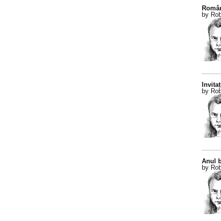
Român
by Rob
Invitaț
by Rob
Anul b
by Rob