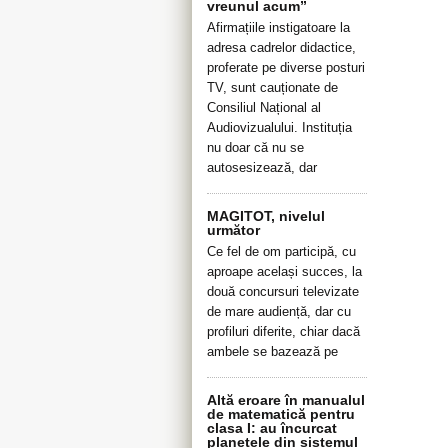
vreunul acum”
Afirmațiile instigatoare la
adresa cadrelor didactice,
proferate pe diverse posturi
TV, sunt cauționate de
Consiliul Național al
Audiovizualului. Instituția
nu doar că nu se
autosesizează, dar
MAGITOT, nivelul
următor
Ce fel de om participă, cu
aproape același succes, la
două concursuri televizate
de mare audiență, dar cu
profiluri diferite, chiar dacă
ambele se bazează pe
Altă eroare în manualul
de matematică pentru
clasa I: au încurcat
planetele din sistemul