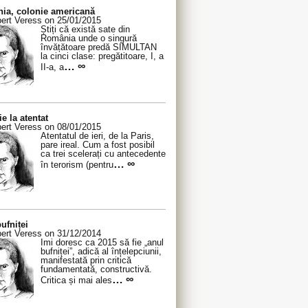
ia, colonie americană
ert Veress on 25/01/2015
Știți că există sate din
România unde o singură
învățătoare predă SIMULTAN
la cinci clase: pregătitoare, I, a
… ∞
II-a, a
ie la atentat
ert Veress on 08/01/2015
Atentatul de ieri, de la Paris,
pare ireal. Cum a fost posibil
ca trei scelerați cu antecedente
… ∞
în terorism (pentru
ufniței
ert Veress on 31/12/2014
Îmi doresc ca 2015 să fie „anul
bufniței”, adică al înțelepciunii,
manifestată prin critică
fundamentată, constructivă.
… ∞
Critica și mai ales