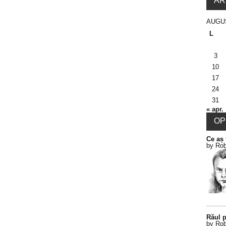
AR
AUGU
L
3
10
17
24
31
« apr.
OPI
Ce aș 
by Rob
Răul p
by Rob