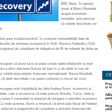
BBC News. În raportul
anual al Băncii Mondiale
asupra economiei
mondiale, este precizat
că statele dezvoltate vor
ză.
rtul pune evoluția pozitivă în contextul vulnerabilității date de
măsurilor de stimulare economică în SUA. Rezerva Federală a SUA
 programul de cumpărare de obligațiuni de 85 de miliarde de dolari pe
eocupare că acest lucru ar putea crește ratele dobânzilor la nivel
d ca efect afectarea fluxului de bani în și din țările în curs de
și volatilizarea piețelor financiare internaționale. Banca Mondială
CE
 că țările dezvoltate s-ar putea confrunta cu riscuri de criză.
Prog
și t
eocupare este împărtășită de către Andrew Burns, economist al
iale, care a recunoscut că state precum Brazilia, Turcia, India și
OMV
pent
r putea fi vulnerabile la impactul de retragere a stimulilor economici
Cu toate acestea, Burns a remarcat că primii pași făcuți de Federal
Hosp
reducere a programului de cumpărare a activelor financiare din
util