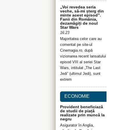
„Voi revedea seria
veche, să-mi șterg din
minte acest episod”.
Fanii din România,
dezamăgiți de noul
Star Wars
16:23
Majoritatea celor care au
comentat pe site-ul
Cinemagia.ro, după
vizionarea recent lansatului
episod VIII al seriei Star
Wars, intitulat „The Last
Jedi” (ultimul Jedi), sunt
extrem
ECONOMIE
Provident beneficiază
de studii de piață
realizate prin muncă la
negru
Asigurator în Anglia,