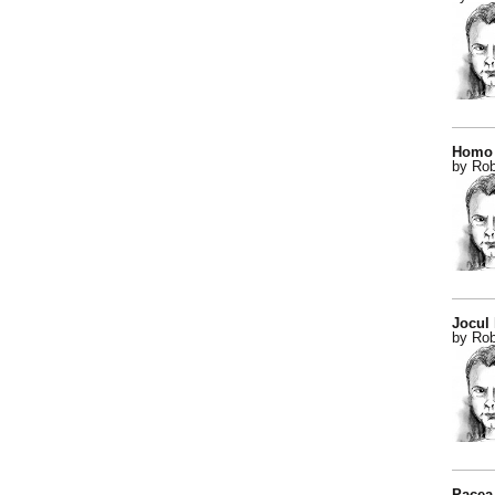
Homo 
by Rob
Jocul
by Rob
Pacea 