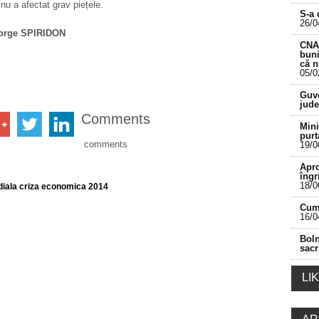
 nu a afectat grav piețele.
S-a 
26/0
orge SPIRIDON
CNA 
buni
că 
05/0
___________________________________________
Guve
jude
Comments
Mini
purt
comments
19/0
Apro
îngr
18/0
iala criza economica 2014
Cum 
16/0
Boln
sacr
LI