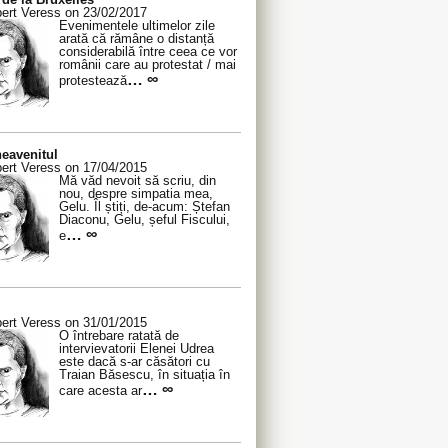
ert Veress on 23/02/2017
Evenimentele ultimelor zile
arată că rămâne o distanță
considerabilă între ceea ce vor
românii care au protestat / mai
… ∞
protestează
eavenitul
ert Veress on 17/04/2015
Mă văd nevoit să scriu, din
nou, despre simpatia mea,
Gelu. Îl știți, de-acum: Ștefan
Diaconu, Gelu, șeful Fiscului,
… ∞
e
ert Veress on 31/01/2015
O întrebare ratată de
intervievatorii Elenei Udrea
este dacă s-ar căsători cu
Traian Băsescu, în situația în
… ∞
care acesta ar