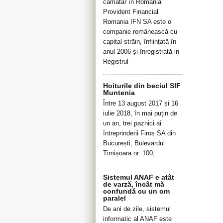
cămătar în România
Provident Financial
Romania IFN SA este o
companie românească cu
capital străin, înființată în
anul 2006 și înregistrată in
Registrul
Hoiturile din beciul SIF
Muntenia
Între 13 august 2017 și 16
iulie 2018, în mai puțin de
un an, trei paznici ai
întreprinderii Firos SA din
București, Bulevardul
Timișoara nr. 100,
Sistemul ANAF e atât
de varză, încât mă
confundă cu un om
paralel
De ani de zile, sistemul
informatic al ANAF este