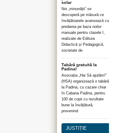
solar
Noi „minunății” se
descoperă pe măsură ce
învățătoarele avansează cu
predarea pe baza noilor
manuale pentru clasele I,
realizate de Editura
Didactică și Pedagogică,
societate de
Tabără gratuită la
Padina!
Asociația „Hai Să ajutăm!”
(HSA) organizează o tabără
la Padina, cu cazare chiar
în Cabana Padina, pentru
100 de copii cu rezultate
bune la învățătură,
provenind
JUSTIȚIE