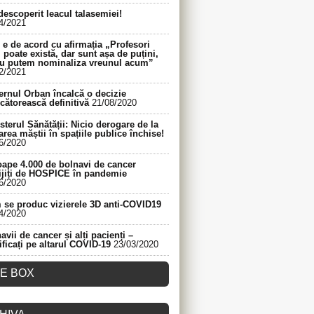
descoperit leacul talasemiei!
4/2021
e de acord cu afirmația „Profesori
 poate există, dar sunt așa de puțini,
nu putem nominaliza vreunul acum”
2/2021
rnul Orban încalcă o decizie
cătorească definitivă
21/08/2020
sterul Sănătății: Nicio derogare de la
area măștii în spațiile publice închise!
6/2020
ape 4.000 de bolnavi de cancer
ijiți de HOSPICE în pandemie
6/2020
se produc vizierele 3D anti-COVID19
4/2020
avii de cancer și alți pacienți –
ificați pe altarul COVID-19
23/03/2020
KE BOX