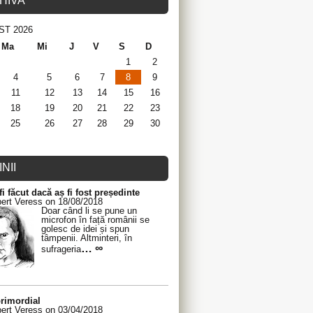
HIVA
ST 2026
Ma
Mi
J
V
S
D
1
2
4
5
6
7
8
9
11
12
13
14
15
16
18
19
20
21
22
23
25
26
27
28
29
30
NII
fi făcut dacă aș fi fost președinte
ert Veress on 18/08/2018
Doar când li se pune un
microfon în față românii se
golesc de idei și spun
tâmpenii. Altminteri, în
… ∞
sufrageria
rimordial
ert Veress on 03/04/2018