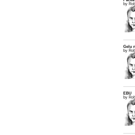
by Rob
Gelu n
by Rob
EBU
by Rob