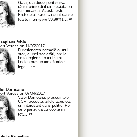
Gata, s-a descoperit sursa
răului primordial din societatea
românească. Acesta este
Protocolul. Cred că sunt șanse
… ∞
foarte mari (spre 99,99%)
sapiens fobia
ert Veress on 11/05/2017
Funcționarea normală a unui
stat, a unei societăți, are la
bază logica și bunul simț.
Logica presupune că orice
… ∞
lege
 lui Dorneanu
ert Veress on 07/04/2017
Valer Dorneanu, președintele
CCR, execută, zilele acestea,
un interesant dans politic. Pe
de o parte, dă cu copita în
… ∞
tot
de la Bruxelles