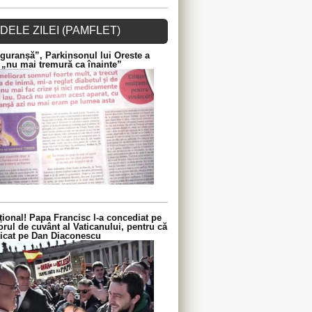
DELE ZILEI (PAMFLET)
guranșă”, Parkinsonul lui Oreste a
 „nu mai tremură ca înainte”
ional! Papa Francisc l-a concediat pe
orul de cuvânt al Vaticanului, pentru că
iticat pe Dan Diaconescu