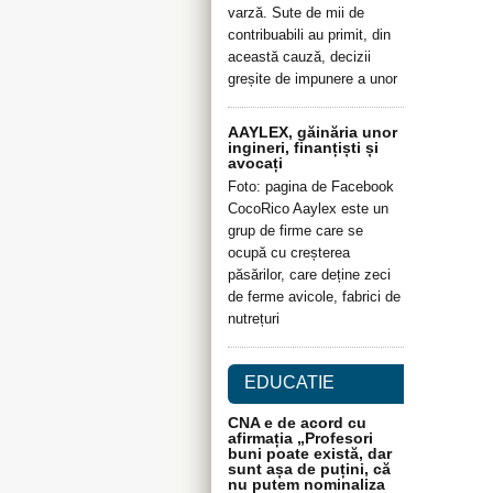
varză. Sute de mii de
contribuabili au primit, din
această cauză, decizii
greșite de impunere a unor
AAYLEX, găinăria unor
ingineri, finanțiști și
avocați
Foto: pagina de Facebook
CocoRico Aaylex este un
grup de firme care se
ocupă cu creșterea
păsărilor, care deține zeci
de ferme avicole, fabrici de
nutrețuri
EDUCATIE
CNA e de acord cu
afirmația „Profesori
buni poate există, dar
sunt așa de puțini, că
nu putem nominaliza