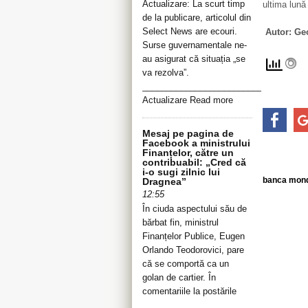
Actualizare: La scurt timp
ultima lună
de la publicare, articolul din
Select News are ecouri.
Autor: Ge
Surse guvernamentale ne-
au asigurat că situația „se
va rezolva”.
__________________________________
Actualizare Read more
Mesaj pe pagina de
Facebook a ministrului
Finanțelor, către un
contribuabil: „Cred că
i-o sugi zilnic lui
banca mond
Dragnea”
12:55
În ciuda aspectului său de
bărbat fin, ministrul
Finanțelor Publice, Eugen
Orlando Teodorovici, pare
că se comportă ca un
golan de cartier. În
comentariile la postările