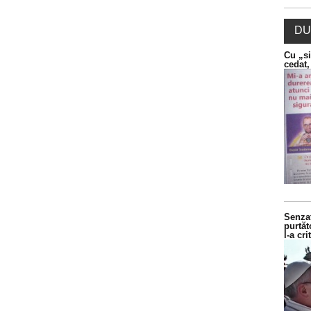
DU
Cu „si
cedat,
Senzaț
purtăt
l-a cr