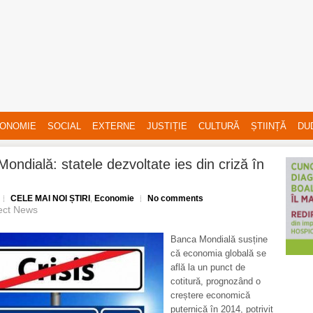
ONOMIE
SOCIAL
EXTERNE
JUSTIȚIE
CULTURĂ
ȘTIINȚĂ
DU
ondială: statele dezvoltate ies din criză în
CELE MAI NOI ȘTIRI
,
Economie
No comments
lect News
Banca Mondială susține
că economia globală se
află la un punct de
cotitură, prognozând o
creștere economică
puternică în 2014, potrivit