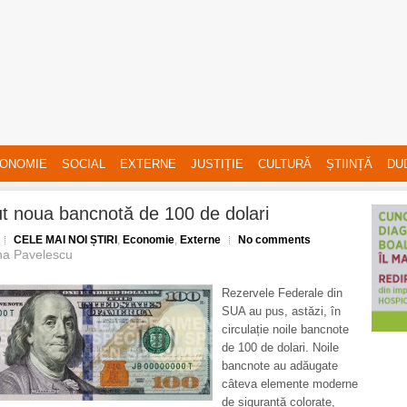
ONOMIE
SOCIAL
EXTERNE
JUSTIȚIE
CULTURĂ
ȘTIINȚĂ
DU
t noua bancnotă de 100 de dolari
CELE MAI NOI ȘTIRI
,
Economie
,
Externe
No comments
na Pavelescu
Rezervele Federale din
SUA au pus, astăzi, în
circulație noile bancnote
de 100 de dolari. Noile
bancnote au adăugate
câteva elemente moderne
de siguranță colorate,