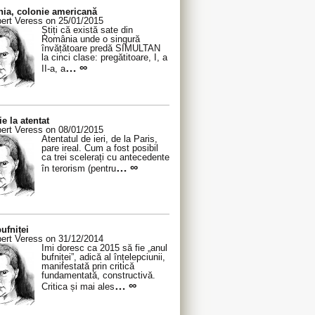
ia, colonie americană
ert Veress on 25/01/2015
Știți că există sate din
România unde o singură
învățătoare predă SIMULTAN
la cinci clase: pregătitoare, I, a
… ∞
II-a, a
ie la atentat
ert Veress on 08/01/2015
Atentatul de ieri, de la Paris,
pare ireal. Cum a fost posibil
ca trei scelerați cu antecedente
… ∞
în terorism (pentru
ufniței
ert Veress on 31/12/2014
Îmi doresc ca 2015 să fie „anul
bufniței”, adică al înțelepciunii,
manifestată prin critică
fundamentată, constructivă.
… ∞
Critica și mai ales