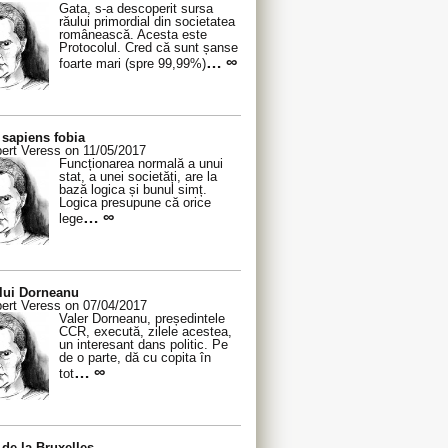
Gata, s-a descoperit sursa
răului primordial din societatea
românească. Acesta este
Protocolul. Cred că sunt șanse
… ∞
foarte mari (spre 99,99%)
sapiens fobia
ert Veress on 11/05/2017
Funcționarea normală a unui
stat, a unei societăți, are la
bază logica și bunul simț.
Logica presupune că orice
… ∞
lege
 lui Dorneanu
ert Veress on 07/04/2017
Valer Dorneanu, președintele
CCR, execută, zilele acestea,
un interesant dans politic. Pe
de o parte, dă cu copita în
… ∞
tot
de la Bruxelles