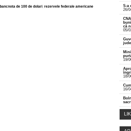
S-a 
bancnota de 100 de dolari
,
rezervele federale americane
26/0
CNA 
buni
că 
05/0
___________________________________________
Guve
jude
Mini
purt
19/0
Apro
îngr
18/0
Cum 
16/0
Boln
sacr
LI