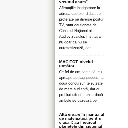
vreunul acum”
Afirmațiile instigatoare la
adresa cadrelor didactice,
proferate pe diverse posturi
TV, sunt cauționate de
Consiliul Național al
Audiovizualului. Instituția
nu doar că nu se
autosesizează, dar
MAGITOT, nivelul
următor
Ce fel de om participă, cu
aproape același succes, la
două concursuri televizate
de mare audiență, dar cu
profiluri diferite, chiar dacă
ambele se bazează pe
Altă eroare în manualul
de matematică pentru
clasa I: au încurcat
planetele din sistemul