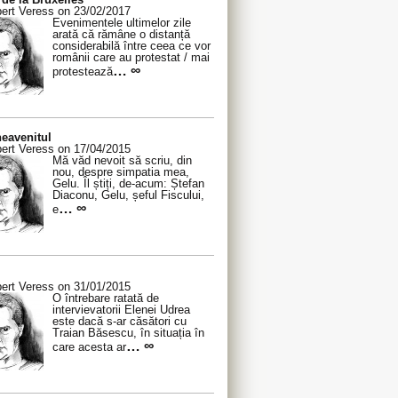
ert Veress on 23/02/2017
Evenimentele ultimelor zile
arată că rămâne o distanță
considerabilă între ceea ce vor
românii care au protestat / mai
… ∞
protestează
eavenitul
ert Veress on 17/04/2015
Mă văd nevoit să scriu, din
nou, despre simpatia mea,
Gelu. Îl știți, de-acum: Ștefan
Diaconu, Gelu, șeful Fiscului,
… ∞
e
ert Veress on 31/01/2015
O întrebare ratată de
intervievatorii Elenei Udrea
este dacă s-ar căsători cu
Traian Băsescu, în situația în
… ∞
care acesta ar