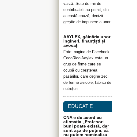
varză. Sute de mii de
contribuabili au primit, din
această cauză, decizii
greșite de impunere a unor
AAYLEX, găinăria unor
ingineri, finanțiști și
avocați
Foto: pagina de Facebook
CocoRico Aaylex este un
grup de firme care se
ocupă cu creșterea
păsărilor, care deține zeci
de ferme avicole, fabrici de
nutrețuri
EDUCATIE
CNA e de acord cu
afirmația „Profesori
buni poate există, dar
sunt așa de puțini, că
nu putem nominaliza