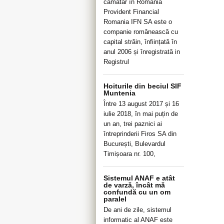
cămătar în România
Provident Financial
Romania IFN SA este o
companie românească cu
capital străin, înființată în
anul 2006 și înregistrată in
Registrul
Hoiturile din beciul SIF
Muntenia
Între 13 august 2017 și 16
iulie 2018, în mai puțin de
un an, trei paznici ai
întreprinderii Firos SA din
București, Bulevardul
Timișoara nr. 100,
Sistemul ANAF e atât
de varză, încât mă
confundă cu un om
paralel
De ani de zile, sistemul
informatic al ANAF este