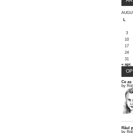
AR
AUGU
L
3
10
17
24
31
« apr.
OPI
Ce aș 
by Rob
Răul p
by Rob