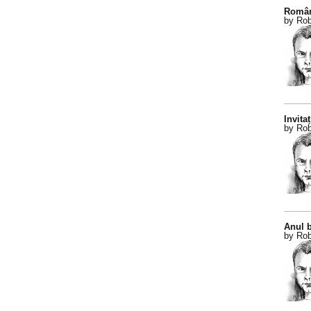
Român
by Rob
Invitaț
by Rob
Anul b
by Rob