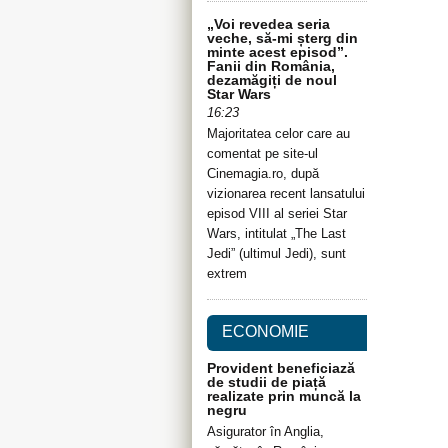
„Voi revedea seria
veche, să-mi șterg din
minte acest episod”.
Fanii din România,
dezamăgiți de noul
Star Wars
16:23
Majoritatea celor care au
comentat pe site-ul
Cinemagia.ro, după
vizionarea recent lansatului
episod VIII al seriei Star
Wars, intitulat „The Last
Jedi” (ultimul Jedi), sunt
extrem
ECONOMIE
Provident beneficiază
de studii de piață
realizate prin muncă la
negru
Asigurator în Anglia,