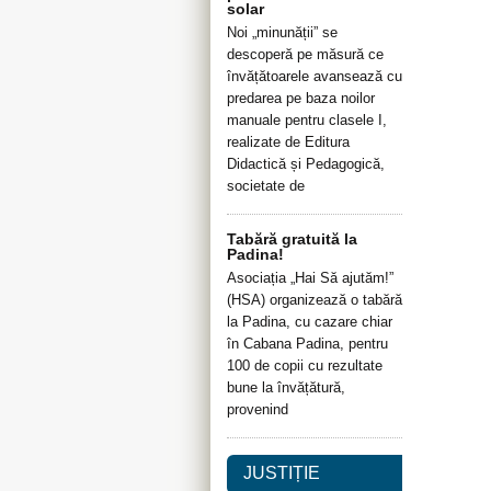
solar
Noi „minunății” se
descoperă pe măsură ce
învățătoarele avansează cu
predarea pe baza noilor
manuale pentru clasele I,
realizate de Editura
Didactică și Pedagogică,
societate de
Tabără gratuită la
Padina!
Asociația „Hai Să ajutăm!”
(HSA) organizează o tabără
la Padina, cu cazare chiar
în Cabana Padina, pentru
100 de copii cu rezultate
bune la învățătură,
provenind
JUSTIȚIE