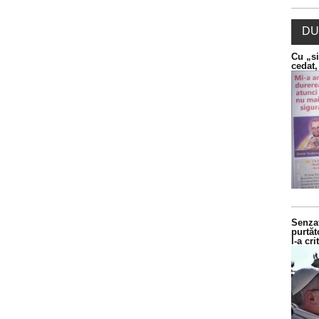
DU
Cu „si
cedat,
Senzaț
purtăt
l-a cr