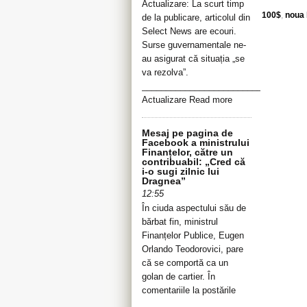
Actualizare: La scurt timp
100$
,
noua 
de la publicare, articolul din
Select News are ecouri.
Surse guvernamentale ne-
au asigurat că situația „se
va rezolva”.
__________________________________
Actualizare Read more
Mesaj pe pagina de
Facebook a ministrului
Finanțelor, către un
contribuabil: „Cred că
i-o sugi zilnic lui
Dragnea”
12:55
În ciuda aspectului său de
bărbat fin, ministrul
Finanțelor Publice, Eugen
Orlando Teodorovici, pare
că se comportă ca un
golan de cartier. În
comentariile la postările