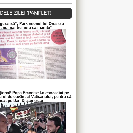
DELE ZILEI (PAMFLET)
guranșă”, Parkinsonul lui Oreste a
 „nu mai tremură ca înainte”
ional! Papa Francisc l-a concediat pe
orul de cuvânt al Vaticanului, pentru că
iticat pe Dan Diaconescu