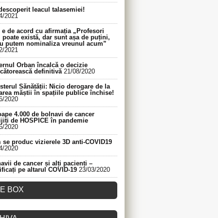
descoperit leacul talasemiei!
4/2021
e de acord cu afirmația „Profesori
 poate există, dar sunt așa de puțini,
nu putem nominaliza vreunul acum”
2/2021
rnul Orban încalcă o decizie
cătorească definitivă
21/08/2020
sterul Sănătății: Nicio derogare de la
area măștii în spațiile publice închise!
6/2020
ape 4.000 de bolnavi de cancer
ijiți de HOSPICE în pandemie
6/2020
se produc vizierele 3D anti-COVID19
4/2020
avii de cancer și alți pacienți –
ificați pe altarul COVID-19
23/03/2020
KE BOX