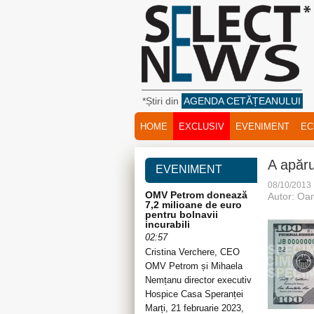
*Știri din
AGENDA CETĂȚEANULUI
HOME
EXCLUSIV
EVENIMENT
EC
A apăru
EVENIMENT
08/10/2013
OMV Petrom donează
Autor: Oa
7,2 milioane de euro
pentru bolnavii
incurabili
02:57
Cristina Verchere, CEO
OMV Petrom și Mihaela
Nemțanu director executiv
Hospice Casa Speranței
Marți, 21 februarie 2023,