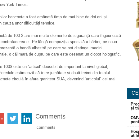
New York Times.
ilor bancnote a fost amânată timp de mai bine de doi ani și
n cauza unor dificultăți tehnice.
otă de 100 $ are mai multe elemente de siguranță care îngeunează
 contrafacerea ei. Pe lângă compoziția specială a hârtiei, pe noua
 prezentă o bandă albastră pe care se pot distinge imagini
nale, o călimară de cupru pe care este desenat un clopot holografic.
 100$ este un “articol” deosebit de important la nivel global,
eredale estimează că între jumătate și două treimi din totalul
cnote circulă în afara granițeor SUA, devenind “articolul” cel mai
CE
Prog
și t
Comments
OMV
pent
comments
Hosp
util