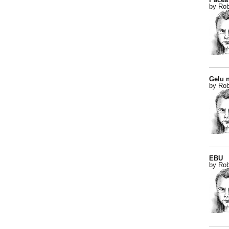
by Rob
Gelu n
by Rob
EBU
by Rob