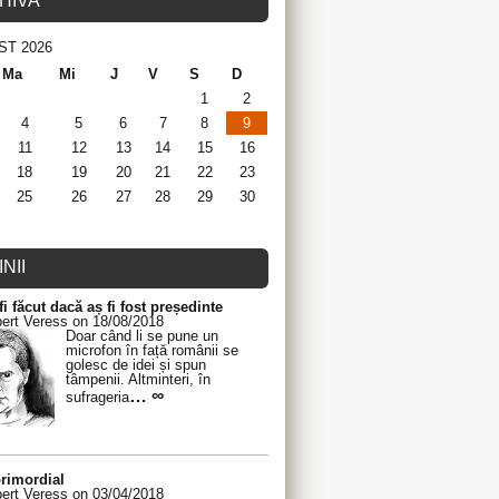
HIVA
ST 2026
Ma
Mi
J
V
S
D
1
2
4
5
6
7
8
9
11
12
13
14
15
16
18
19
20
21
22
23
25
26
27
28
29
30
NII
fi făcut dacă aș fi fost președinte
ert Veress on 18/08/2018
Doar când li se pune un
microfon în față românii se
golesc de idei și spun
tâmpenii. Altminteri, în
… ∞
sufrageria
rimordial
ert Veress on 03/04/2018