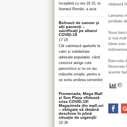
începând cu ora 19.15, la
relatează 
Ateneul Român, a avut
Lansarea no
jumătate di
Bolnavii de cancer și
alți pacienți –
sacrificați pe altarul
Noua bancn
COVID-19
și mai mult
17:18
hârtie este
Cât valorează apelurile la
tridimensio
calm și solidaritate
adresate populației, când
Bancnota de
cinismul atinge cote
Rezervele F
paroxistice și nu se iau
acestor ban
măsurile simple, pentru a
se evita umilirea semenilor
Promenada, Mega Mall
și Sun Plaza sfidează
criza COVID-19!
Magazinele din mall-uri
– obligate să rămână
deschise în plină
situație de urgență!
19:38