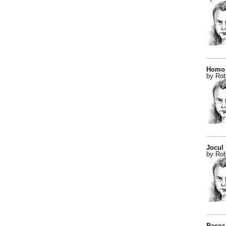
Homo 
by Rob
Jocul
by Rob
Pacea 