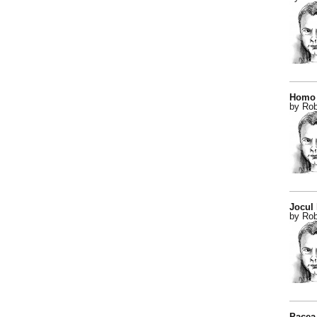
Homo 
by Rob
Jocul
by Rob
Pacea 