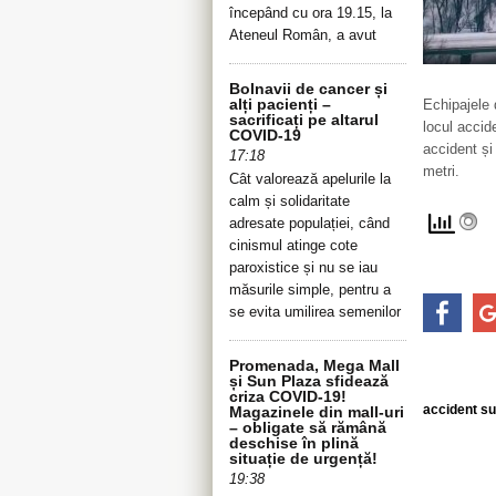
începând cu ora 19.15, la
Ateneul Român, a avut
Bolnavii de cancer și
alți pacienți –
Echipajele d
sacrificați pe altarul
locul accide
COVID-19
accident și
17:18
metri.
Cât valorează apelurile la
calm și solidaritate
adresate populației, când
cinismul atinge cote
paroxistice și nu se iau
măsurile simple, pentru a
se evita umilirea semenilor
Promenada, Mega Mall
și Sun Plaza sfidează
criza COVID-19!
accident sua
Magazinele din mall-uri
– obligate să rămână
deschise în plină
situație de urgență!
19:38