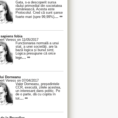
Gata, s-a descoperit sursa
răului primordial din societatea
românească. Acesta este
Protocolul. Cred că sunt șanse
… ∞
foarte mari (spre 99,99%)
sapiens fobia
ert Veress on 11/05/2017
Funcționarea normală a unui
stat, a unei societăți, are la
bază logica și bunul simț.
Logica presupune că orice
… ∞
lege
 lui Dorneanu
ert Veress on 07/04/2017
Valer Dorneanu, președintele
CCR, execută, zilele acestea,
un interesant dans politic. Pe
de o parte, dă cu copita în
… ∞
tot
de la Bruxelles