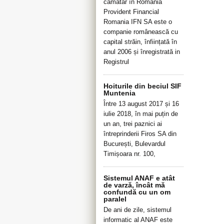
cămătar în România
Provident Financial
Romania IFN SA este o
companie românească cu
capital străin, înființată în
anul 2006 și înregistrată in
Registrul
Hoiturile din beciul SIF
Muntenia
Între 13 august 2017 și 16
iulie 2018, în mai puțin de
un an, trei paznici ai
întreprinderii Firos SA din
București, Bulevardul
Timișoara nr. 100,
Sistemul ANAF e atât
de varză, încât mă
confundă cu un om
paralel
De ani de zile, sistemul
informatic al ANAF este