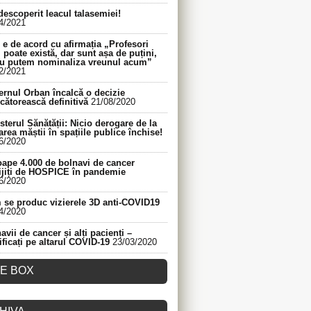
descoperit leacul talasemiei!
4/2021
e de acord cu afirmația „Profesori
 poate există, dar sunt așa de puțini,
nu putem nominaliza vreunul acum”
2/2021
rnul Orban încalcă o decizie
cătorească definitivă
21/08/2020
sterul Sănătății: Nicio derogare de la
area măștii în spațiile publice închise!
6/2020
ape 4.000 de bolnavi de cancer
ijiți de HOSPICE în pandemie
6/2020
se produc vizierele 3D anti-COVID19
4/2020
avii de cancer și alți pacienți –
ificați pe altarul COVID-19
23/03/2020
KE BOX