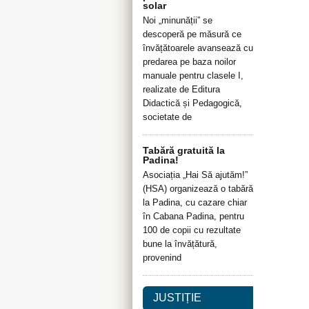
solar
Noi „minunății” se
descoperă pe măsură ce
învățătoarele avansează cu
predarea pe baza noilor
manuale pentru clasele I,
realizate de Editura
Didactică și Pedagogică,
societate de
Tabără gratuită la
Padina!
Asociația „Hai Să ajutăm!”
(HSA) organizează o tabără
la Padina, cu cazare chiar
în Cabana Padina, pentru
100 de copii cu rezultate
bune la învățătură,
provenind
JUSTIȚIE