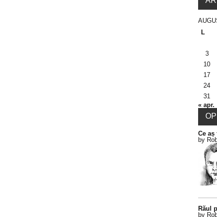
AR
AUGU
L
3
10
17
24
31
« apr.
OPI
Ce aș 
by Rob
Răul p
by Rob