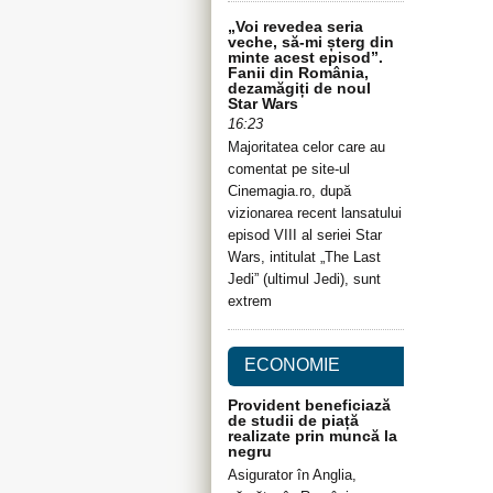
„Voi revedea seria
veche, să-mi șterg din
minte acest episod”.
Fanii din România,
dezamăgiți de noul
Star Wars
16:23
Majoritatea celor care au
comentat pe site-ul
Cinemagia.ro, după
vizionarea recent lansatului
episod VIII al seriei Star
Wars, intitulat „The Last
Jedi” (ultimul Jedi), sunt
extrem
ECONOMIE
Provident beneficiază
de studii de piață
realizate prin muncă la
negru
Asigurator în Anglia,