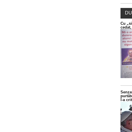
DU
Cu „si
cedat,
Senzaț
purtăt
l-a cr