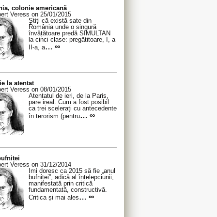
ia, colonie americană
ert Veress on 25/01/2015
Știți că există sate din
România unde o singură
învățătoare predă SIMULTAN
la cinci clase: pregătitoare, I, a
… ∞
II-a, a
ie la atentat
ert Veress on 08/01/2015
Atentatul de ieri, de la Paris,
pare ireal. Cum a fost posibil
ca trei scelerați cu antecedente
… ∞
în terorism (pentru
ufniței
ert Veress on 31/12/2014
Îmi doresc ca 2015 să fie „anul
bufniței”, adică al înțelepciunii,
manifestată prin critică
fundamentată, constructivă.
… ∞
Critica și mai ales