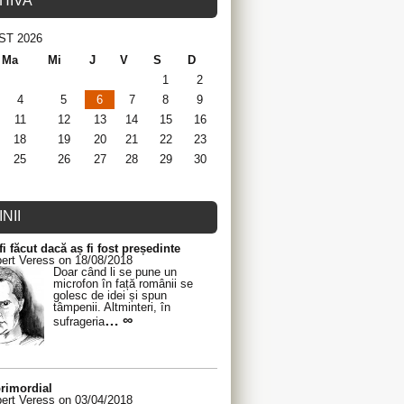
HIVA
ST 2026
Ma
Mi
J
V
S
D
1
2
4
5
6
7
8
9
11
12
13
14
15
16
18
19
20
21
22
23
25
26
27
28
29
30
NII
fi făcut dacă aș fi fost președinte
ert Veress on 18/08/2018
Doar când li se pune un
microfon în față românii se
golesc de idei și spun
tâmpenii. Altminteri, în
… ∞
sufrageria
rimordial
ert Veress on 03/04/2018