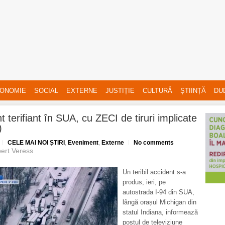
ONOMIE
SOCIAL
EXTERNE
JUSTIȚIE
CULTURĂ
ȘTIINȚĂ
DU
t terifiant în SUA, cu ZECI de tiruri implicate
)
CELE MAI NOI ȘTIRI
,
Eveniment
,
Externe
No comments
ert Veress
Un teribil accident s-a
produs, ieri, pe
autostrada I-94 din SUA,
lângă orașul Michigan din
statul Indiana, informează
postul de televiziune