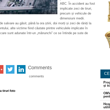
ABC. În accident au fost
implicate zeci de tiruri,
precum și vehicule de
dimensiuni medii.
e salvare au găsit, până la ora știrii, doi morți și zeci de răniți la
ntului, alte victime fiind căutate printre vehiculele implicate în
 care sunt adunate într-un „mănunchi” ce se întinde pe sute de
Comments
CE
comments
Prog
și t
 tiruri foto
OMV
pent
Hosp
util