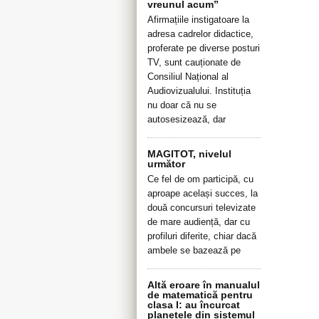
vreunul acum”
Afirmațiile instigatoare la
adresa cadrelor didactice,
proferate pe diverse posturi
TV, sunt cauționate de
Consiliul Național al
Audiovizualului. Instituția
nu doar că nu se
autosesizează, dar
MAGITOT, nivelul
următor
Ce fel de om participă, cu
aproape același succes, la
două concursuri televizate
de mare audiență, dar cu
profiluri diferite, chiar dacă
ambele se bazează pe
Altă eroare în manualul
de matematică pentru
clasa I: au încurcat
planetele din sistemul