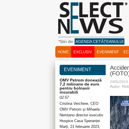
*Știri din
AGENDA CETĂȚEANULUI
HOME
EXCLUSIV
EVENIMENT
EC
Acciden
EVENIMENT
(FOTO
OMV Petrom donează
24/01/2014
7,2 milioane de euro
Autor: Rob
pentru bolnavii
incurabili
02:57
Cristina Verchere, CEO
OMV Petrom și Mihaela
Nemțanu director executiv
Hospice Casa Speranței
Marți, 21 februarie 2023,