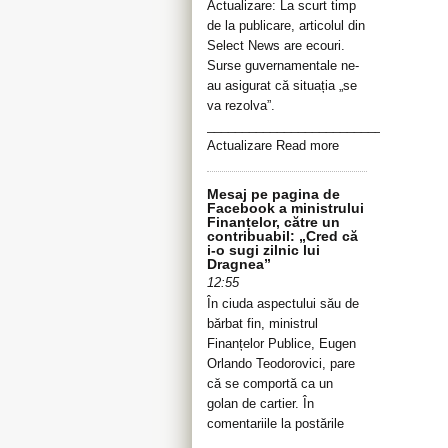
Actualizare: La scurt timp
de la publicare, articolul din
Select News are ecouri.
Surse guvernamentale ne-
au asigurat că situația „se
va rezolva”.
__________________________________
Actualizare Read more
Mesaj pe pagina de
Facebook a ministrului
Finanțelor, către un
contribuabil: „Cred că
i-o sugi zilnic lui
Dragnea”
12:55
În ciuda aspectului său de
bărbat fin, ministrul
Finanțelor Publice, Eugen
Orlando Teodorovici, pare
că se comportă ca un
golan de cartier. În
comentariile la postările