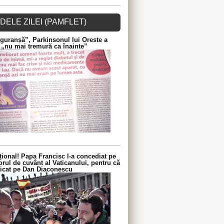
DELE ZILEI (PAMFLET)
guranșă”, Parkinsonul lui Oreste a
 „nu mai tremură ca înainte”
ional! Papa Francisc l-a concediat pe
orul de cuvânt al Vaticanului, pentru că
iticat pe Dan Diaconescu