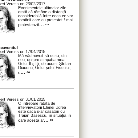
ert Veress on 23/02/2017
Evenimentele ultimelor zile
arată că rămâne o distanță
considerabilă între ceea ce vor
românii care au protestat / mai
… ∞
protestează
eavenitul
ert Veress on 17/04/2015
Mă văd nevoit să scriu, din
nou, despre simpatia mea,
Gelu. Îl știți, de-acum: Ștefan
Diaconu, Gelu, șeful Fiscului,
… ∞
e
ert Veress on 31/01/2015
O întrebare ratată de
intervievatorii Elenei Udrea
este dacă s-ar căsători cu
Traian Băsescu, în situația în
… ∞
care acesta ar