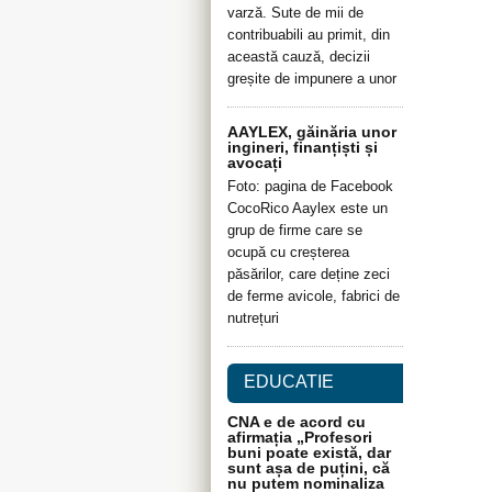
varză. Sute de mii de
contribuabili au primit, din
această cauză, decizii
greșite de impunere a unor
AAYLEX, găinăria unor
ingineri, finanțiști și
avocați
Foto: pagina de Facebook
CocoRico Aaylex este un
grup de firme care se
ocupă cu creșterea
păsărilor, care deține zeci
de ferme avicole, fabrici de
nutrețuri
EDUCATIE
CNA e de acord cu
afirmația „Profesori
buni poate există, dar
sunt așa de puțini, că
nu putem nominaliza