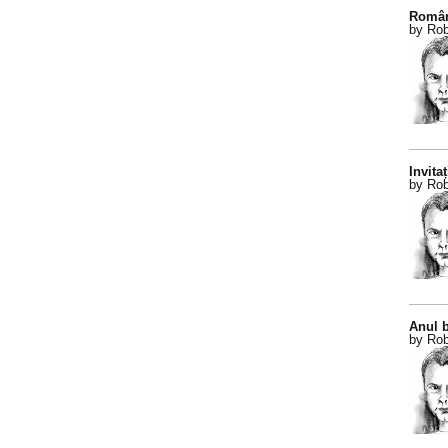
Român
by Rob
Invitaț
by Rob
Anul b
by Rob