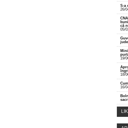
S-a 
26/0
CNA 
buni
că 
05/0
___________________________________________
Guve
jude
Mini
purt
19/0
Apro
îngr
18/0
Cum 
16/0
Boln
sacr
LI