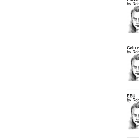
by Rob
Gelu n
by Rob
EBU
by Rob